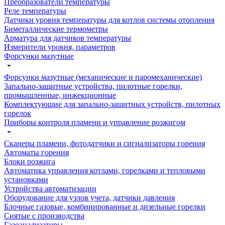
Преобразователи температуры
Реле температуры
Датчики уровня температуры для котлов системы отопления
Биметаллические термометры
Арматура для датчиков температуры
Измерители уровня, параметров
Форсунки мазутные
Форсунки мазутные (механические и паромеханические)
Запально-защитные устройства, пилотные горелки,
промышленные, инжекционные
Комплектующие для запально-защитных устройств, пилотных
горелок
Приборы контроля пламени и управление розжигом
Сканеры пламени, фотодатчики и сигнализаторы горения
Автоматы горения
Блоки розжига
Автоматика управления котлами, горелками и тепловыми
установками
Устройства автоматизации
Оборудование для узлов учета, датчики давления
Блочные газовые, комбинированные и дизельные горелки
Снятые с производства
Газоанализаторы