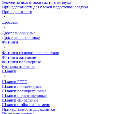
Элементы подготовки сжатого воздуха
Принадлежности для блоков подготовки воздуха
Принадлежности
Дроссели
Дроссели обычные
Дроссели выхлопные
Фитинги
Фитинги из нержавеющей стали
Фитинги латунные
Фитинги полимерные
Клапаны отсечные
Шланги
Шланги PTFE
Шланги полиамидные
Шланги полиуретановые
Шланги полиэтиленовые
Шланги спиральные
Шланги стойкие к пламени
Принадлежности для шлангов
Пневмопистолеты