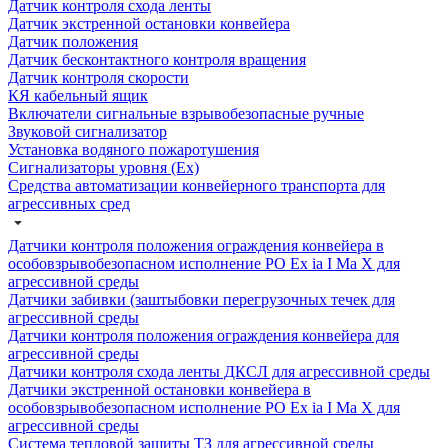
Датчик контроля схода ленты
Датчик экстренной остановки конвейера
Датчик положения
Датчик бесконтактного контроля вращения
Датчик контроля скорости
КЯ кабельный ящик
Включатели сигнальные взрывобезопасные ручные
Звуковой сигнализатор
Установка водяного пожаротушения
Сигнализаторы уровня (Ех)
Средства автоматизации конвейерного транспорта для
агрессивных сред
Датчики контроля положения ограждения конвейера в
особовзрывобезопасном исполнение РО Ех ia I Ма Х для
агрессивной среды
Датчики забивки (заштыбовки перегрузочных течек для
агрессивной среды
Датчики контроля положения ограждения конвейера для
агрессивной среды
Датчики контроля схода ленты ДКСЛ для агрессивной среды
Датчики экстренной остановки конвейера в
особовзрывобезопасном исполнение РО Ех ia I Ма Х для
агрессивной среды
Система тепловой защиты ТЗ для агрессивной среды