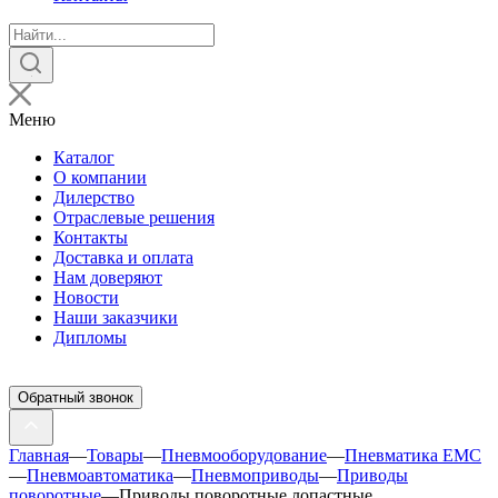
Поиск
товаров
Меню
Каталог
О компании
Дилерство
Отраслевые решения
Контакты
Доставка и оплата
Нам доверяют
Новости
Наши заказчики
Дипломы
Обратный звонок
Главная
—
Товары
—
Пневмооборудование
—
Пневматика EMC
—
Пневмоавтоматика
—
Пневмоприводы
—
Приводы
поворотные
—
Приводы поворотные лопастные