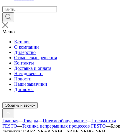
Поиск
товаров
Меню
Каталог
О компании
Дилерство
Отраслевые решения
Контакты
Доставка и оплата
Нам доверяют
Новости
Наши заказчики
Дипломы
Обратный звонок
Главная
—
Товары
—
Пневмооборудование
—
Пневматика
FESTO
—
Техника непрерывных процессов FESTO
—
Блок
датчиков: DAPZ, SRAP, SRBC, SRBE, SRBG, SRB