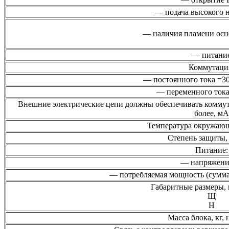
— подача высокого 
— наличия пламени осн
— питани
Коммутаци
— постоянного тока =30
— переменного тока
Внешние электрические цепи должны обеспечивать коммут
более, мА
Температура окружающ
Степень защиты, 
Питание:
— напряжени
— потребляемая мощность (сумм
Габаритные размеры, 
Щ
Н
Масса блока, кг, 