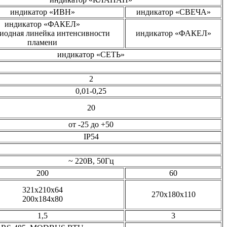
индикатор «ИВН»
индикатор «СВЕЧА»
индикатор «ФАКЕЛ»
иодная линейка интенсивности
индикатор «ФАКЕЛ»
пламени
индикатор «СЕТЬ»
2
0,01-0,25
20
от -25 до +50
IP54
~ 220В, 50Гц
200
60
321х210х64
270х180х110
200х184х80
1,5
3