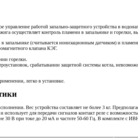
е управление работой запально-защитного устройства в водонаг
жига осуществляет контроль пламени в запальнике и горелки, 
а в запальнике (считывается ионизационным датчиком) и пламен
ромагнитного клапана КЭГ.
нии горелки.
ктроустановок, срабатывании защитной системы котла, невозмо
рименении, легко в установке.
тики
полнении. Вес устройства составляет не более 3 кг. Предполага
к и использует для передачи сигналов контакт реле с возможнос
е 30 В при токе до 20 мА и частоте 50-60 Гц. В комплекте с ИВ