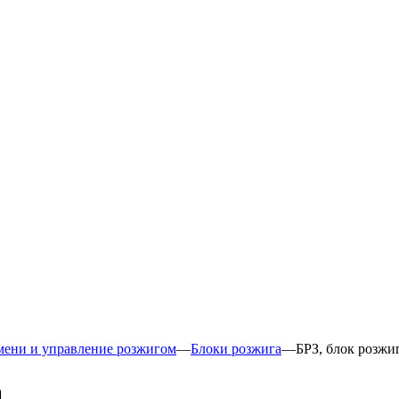
мени и управление розжигом
—
Блоки розжига
—
БРЗ, блок розжи
а