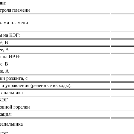
ние
троля пламени
иками пламени
ы на КЭГ:
е, В
ее, А
ы на ИВН:
е, В
ее, А
и розжига, с
 и управления (релейные выходы):
запальника
КЭГ
овной горелки
кация:
запальника
КЭГ