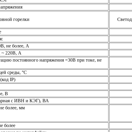
напряжения
овной горелки
Светод
е
я:
В, не более, А
 ~ 220В, А
ацию постоянного напряжения =30В при токе, не
ей среды, °С
(код IP)
е, В
арная с ИВН и КЭГ), ВА
не более, мм
не более