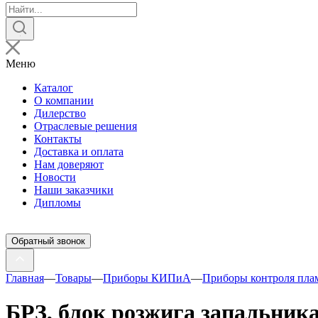
Поиск
товаров
Меню
Каталог
О компании
Дилерство
Отраслевые решения
Контакты
Доставка и оплата
Нам доверяют
Новости
Наши заказчики
Дипломы
Обратный звонок
Главная
—
Товары
—
Приборы КИПиА
—
Приборы контроля пла
БРЗ, блок розжига запальник