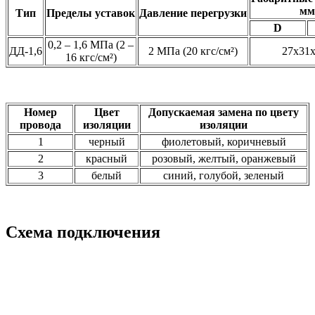
мм
Тип
Пределы
уставок
Давление
перегрузки
D
0,2 – 1,6 МПа (2 –
ДД-1,6
2 МПа (20 кгс/см²)
27х31
16 кгс/см²)
Номер
Цвет
Допускаемая замена по цвету
провода
изоляции
изоляции
1
черный
фиолетовый, коричневый
2
красный
розовый, желтый, оранжевый
3
белый
синий, голубой, зеленый
Схема подключения