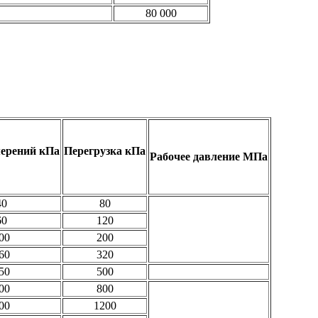
80 000
мерений кПа
Перегрузка кПа
Рабочее давление МПа
40
80
60
120
00
200
60
320
50
500
00
800
00
1200