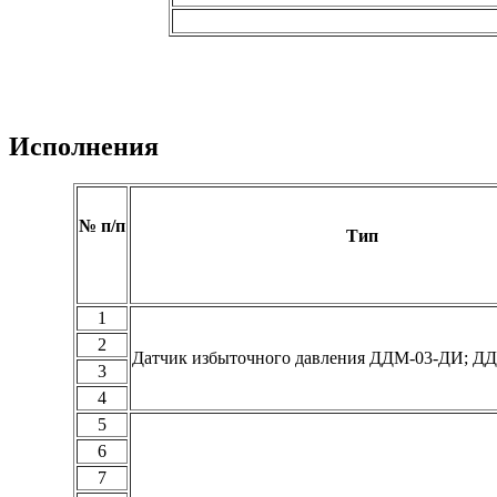
Исполнения
№ п/п
Тип
1
2
Датчик избыточного давления ДДМ-03-ДИ; Д
3
4
5
6
7