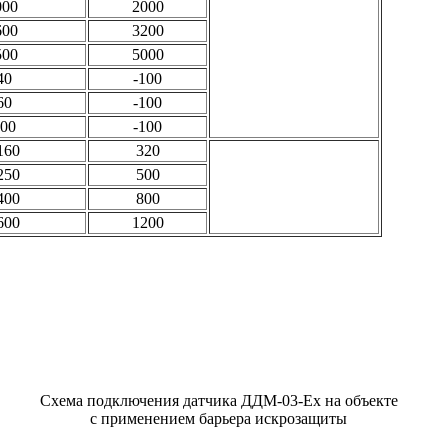
000
2000
600
3200
500
5000
40
-100
60
-100
100
-100
160
320
250
500
400
800
600
1200
Схема подключения датчика ДДМ-03-Ех на объекте
с применением барьера искрозащиты