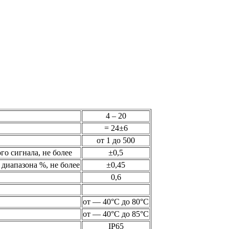
4 – 20
= 24±6
от 1 до 500
о сигнала, не более
±0,5
диапазона %, не более
±0,45
0,6
от — 40°С до 80°С
от — 40°С до 85°С
IP65