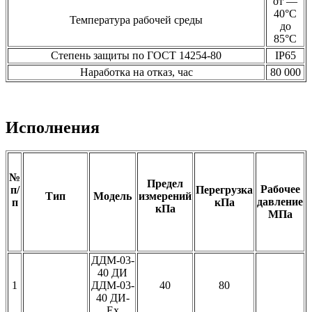
от —
40°С
Температура рабочей среды
до
85°С
Степень защиты по ГОСТ 14254-80
IP65
Наработка на отказ, час
80 000
Исполнения
№
Предел
Рабочее
п/
Перегрузка
Тип
Модель
измерений
давление
п
кПа
кПа
МПа
ДДМ-03-
40 ДИ
1
ДДМ-03-
40
80
40 ДИ-
Ех