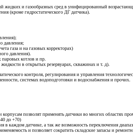
жидких и газообразных сред в унифицированный возрастающи
ния (кроме гидростатического ДГ датчика).
вления);
о давления;
ета газа и на газовых корректорах)
ого давления).
х паровых котлов и пр.
жидкости в открытых резервуарах, скважинах и т. д).
матического контроля, регулирования и управления технологиче
енности, системах водоподготовки и водоснабжения и прочих.
 корпусам позволят применять датчики во многих областях про
40 до +70)
я в каждом датчике, а так же возможность переключения диапаз
именяемость и позволяет сократить складские запасы и ремонт