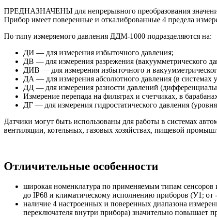
ПРЕДНАЗНАЧЕНЫ для непрерывного преобразования значений 
Прибор имеет поверенные и откалиброванные 4 предела измере
По типу измеряемого давления ДДМ-1000 подразделяются на:
ДИ — для измерения избыточного давления;
ДВ — для измерения разрежения (вакуумметрического да
ДИВ — для измерения избыточного и вакуумметрическог
ДА — для измерения абсолютного давления (в системах уч
ДД — для измерения разности давлений (дифференциальн
Измерение перепада на фильтрах и счетчиках, в барабана
ДГ — для измерения гидростатического давления (уровня 
Датчики могут быть использованы для работы в системах авто
вентиляции, котельных, газовых хозяйствах, пищевой промышл
Отличительные особенности
широкая номенклатура по применяемым типам сенсоров и
до IP68 и климатическому исполнению приборов (У1; от -
наличие 4 настроенных и поверенных диапазона измерени
переключателя внутри прибора) значительно повышает пр