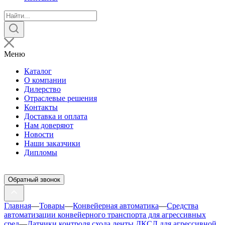
Поиск
товаров
Меню
Каталог
О компании
Дилерство
Отраслевые решения
Контакты
Доставка и оплата
Нам доверяют
Новости
Наши заказчики
Дипломы
Обратный звонок
Главная
—
Товары
—
Конвейерная автоматика
—
Средства
автоматизации конвейерного транспорта для агрессивных
сред
—
Датчики контроля схода ленты ДКСЛ для агрессивной