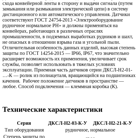
схода конвейерной ленты в сторону и выдачи сигнала (путем
замыкания или размыкания электрической цепи) в систему
дистанционного или автоматического управления. Датчики
соответствуют ГОСТ 24754-2013 «Электрооборудование
рудничное нормальное РН» и должны применяться на
конвейерах, работающих в различных отраслях
промышленности, в подземных выработках рудников и шахт,
не опасных в отношении взрыва газа и угольной пыли.
Отличительная особенность данных изделий, высокая степень
защиты по ГОСТ 14254-2015 — IP66, IP67, что значительно
расширяет возможность их применения, увеличивает срок
службы, позволяет использовать в тяжелых условиях
эксплуатации. Приемная часть датчиков серии ДКСЛ-Н2-01-
…-К — ролик из полиацеталя, вращающийся на подшипниках
качения. Рабочее положение датчиков в пространстве —
любое. Способ подключения — клеммная коробка (К).
Технические характеристики
Серия
ДКСЛ-Н2-03-К-У
ДКСЛ-Н2-21-К-У
Тип оборудования
рудничное, нормальное
Степень защиты по