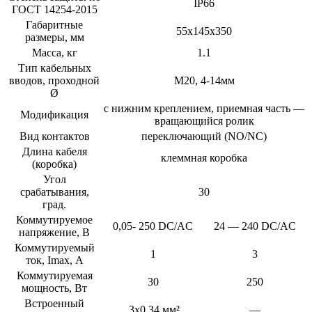
IP66
ГОСТ 14254-2015
Габаритные
55x145x350
размеры, мм
Масса, кг
1.1
Тип кабельных
вводов, проходной
М20, 4-14мм
Ø
с нижним креплением, приемная часть —
Модификация
вращающийся ролик
Вид контактов
переключающий (NO/NC)
Длина кабеля
клеммная коробка
(коробка)
Угол
срабатывания,
30
град.
Коммутируемое
0,05- 250 DС/AC
24 — 240 DС/AC
напряжение, В
Коммутируемый
1
3
ток, Imax, А
Коммутируемая
30
250
мощность, Вт
Встроенный
3х0,34 мм²
—