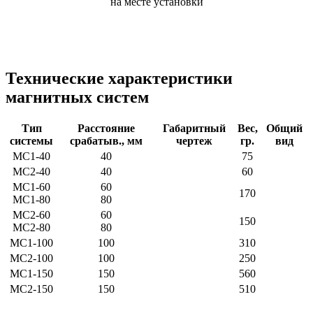
на месте установки
Технические характеристики
магнитных систем
Тип
Расстояние
Габаритный
Вес,
Общий
системы
срабатыв., мм
чертеж
гр.
вид
МС1-40
40
75
МС2-40
40
60
МС1-60
60
170
МС1-80
80
МС2-60
60
150
МС2-80
80
МС1-100
100
310
МС2-100
100
250
МС1-150
150
560
МС2-150
150
510