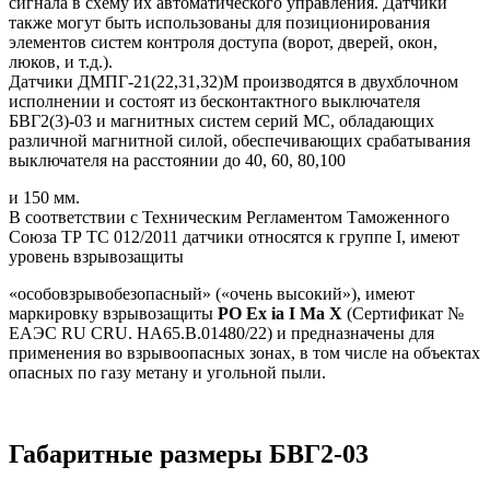
сигнала в схему их автоматического управления. Датчики
также могут быть использованы для позиционирования
элементов систем контроля доступа (ворот, дверей, окон,
люков, и т.д.).
Датчики ДМПГ-21(22,31,32)М производятся в двухблочном
исполнении и состоят из бесконтактного выключателя
БВГ2(3)-03 и магнитных систем серий МС, обладающих
различной магнитной силой, обеспечивающих срабатывания
выключателя на расстоянии до 40, 60, 80,100
и 150 мм.
В соответствии с Техническим Регламентом Таможенного
Союза ТР ТС 012/2011 датчики относятся к группе I, имеют
уровень взрывозащиты
«особовзрывобезопасный» («очень высокий»), имеют
маркировку взрывозащиты
РО Ех ia I Ма Х
(Сертификат №
ЕАЭС RU CRU. HA65.B.01480/22) и предназначены для
применения во взрывоопасных зонах, в том числе на объектах
опасных по газу метану и угольной пыли.
Габаритные размеры БВГ2-03