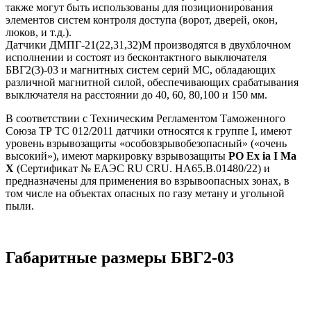
также могут быть использованы для позиционирования
элементов систем контроля доступа (ворот, дверей, окон,
люков, и т.д.).
Датчики ДМПГ-21(22,31,32)М производятся в двухблочном
исполнении и состоят из бесконтактного выключателя
БВГ2(3)-03 и магнитных систем серий МС, обладающих
различной магнитной силой, обеспечивающих срабатывания
выключателя на расстоянии до 40, 60, 80,100 и 150 мм.
В соответствии с Техническим Регламентом Таможенного
Союза ТР ТС 012/2011 датчики относятся к группе I, имеют
уровень взрывозащиты «особовзрывобезопасный» («очень
высокий»), имеют маркировку взрывозащиты
РО Ех ia I Ма
Х
(Сертификат № ЕАЭС RU CRU. HA65.B.01480/22) и
предназначены для применения во взрывоопасных зонах, в
том числе на объектах опасных по газу метану и угольной
пыли.
Габаритные размеры БВГ2-03