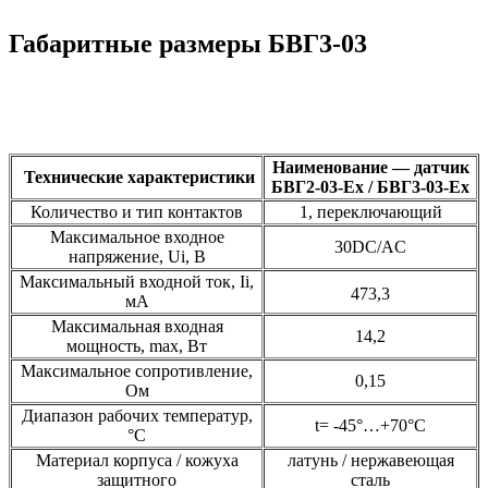
Габаритные размеры БВГ3-03
Наименование — датчик
Технические характеристики
БВГ2-03-Ех / БВГ3-03-Ех
Количество и тип контактов
1, переключающий
Максимальное входное
30DС/AC
напряжение, Ui, В
Максимальный входной ток, Ii,
473,3
мА
Максимальная входная
14,2
мощность, max, Вт
Максимальное сопротивление,
0,15
Ом
Диапазон рабочих температур,
t= -45°…+70°С
°С
Материал корпуса / кожуха
латунь / нержавеющая
защитного
сталь