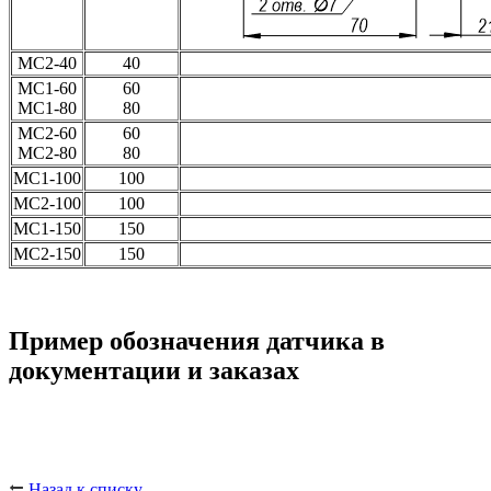
МС2-40
40
МС1-60
60
МС1-80
80
МС2-60
60
МС2-80
80
МС1-100
100
МС2-100
100
МС1-150
150
МС2-150
150
Пример обозначения датчика в
документации и заказах
Назад к списку