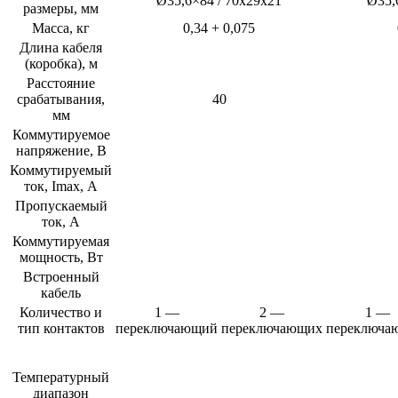
Ø35,6×84 / 70x29x21
Ø35,
размеры, мм
Масса, кг
0,34 + 0,075
Длина кабеля
(коробка), м
Расстояние
срабатывания,
40
мм
Коммутируемое
напряжение, В
Коммутируемый
ток, Imax, А
Пропускаемый
ток, А
Коммутируемая
мощность, Вт
Встроенный
кабель
Количество и
1 —
2 —
1 —
тип контактов
переключающий
переключающих
переключа
Температурный
диапазон