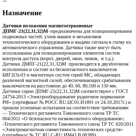
Назначение
Датчики положения магнитогерконовые
ДПМГ-21(22,31,32)М
-предназначены для позиционирования
подвижных частей, узлов машин и механизмов
технологического оборудования и выдачи сигнала в схему их
автоматического управления. Датчики также могут быть
использованы для позиционирования элементов систем
контроля доступа (ворот, дверей, окон, люков, и т.д.).
Датчики ДМПГ-21(22,31,32)М производятся в двухблочном
исполнении и состоят из бесконтактного выключателя
БВГ2(3)-03 и магнитных систем серий МС, обладающих
различной магнитной силой, обеспечивающих срабатывания
выключателя на расстоянии до 40, 60, 80,100 и 150 мм.
Датчики серии ДПМГ-21(22,31,32)М соответствуют с ГОСТ
24754-2013 «Электрооборудование рудничное нормальное
РН» (сертификат № РОСС RU.ЦС01.Н1891 от 24.10.2017г.) и
прошли успешные испытания на соответствие требованиям:
— Технического регламента Таможенного союза ТР ТС
004/2011 «О безопасности низковольтного оборудования»;
-Технического регламента Таможенного союза ТР ТС 020/2011
«Электромагнитная совместимость технических средств»
(сертификат № ТС RU C-RU.ИМ43.В.00389).