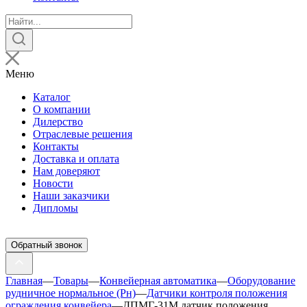
Поиск
товаров
Меню
Каталог
О компании
Дилерство
Отраслевые решения
Контакты
Доставка и оплата
Нам доверяют
Новости
Наши заказчики
Дипломы
Обратный звонок
Главная
—
Товары
—
Конвейерная автоматика
—
Оборудование
рудничное нормальное (Рн)
—
Датчики контроля положения
ограждения конвейера
—
ДПМГ-31М датчик положения