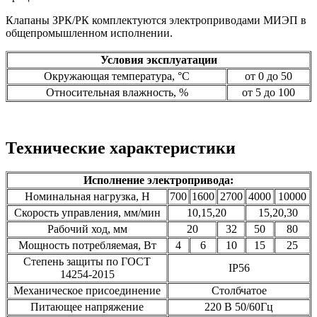
Кла­паны ЗРК/РК ком­плек­ту­ют­ся элек­троп­ри­вода­ми МИ­ЭП в
об­щепро­мыш­ленном ис­полне­нии.
Условия эксплуатации
Окружающая температура, °С
от 0 до 50
Относительная влажность, %
от 5 до 100
Технические характеристики
Исполнение электропривода:
Номинальная нагрузка, Н
700
1600
2700
4000
10000
Скорость управления, мм/мин
10,15,20
15,20,30
Рабочий ход, мм
20
32
50
80
Мощность потребляемая, Вт
4
6
10
15
25
Степень защиты по ГОСТ
IP56
14254-2015
Механическое присоединение
Столбчатое
Питающее напряжение
220 В 50/60Гц