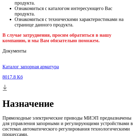
продукта.
Ознакомиться с каталогом интересующего Вас
продукта.
Ознакомиться с техническими характеристиками на
странице данного продукта.
В случае затруднения, просим обратиться в нашу
компанию, и мы Вам обязательно поможем.
Документы
Каталог запорная арматура
8017.8 Кб
Назначение
Пря­моход­ные элек­три­чес­кие при­воды МИ­ЭП пред­назна­чены
для уп­равле­ния за­пор­ны­ми и ре­гули­ру­ющи­ми ус­трой­ства­ми в
сис­те­мах ав­то­мати­чес­ко­го ре­гули­рова­ния тех­но­логи­чес­ки­ми
про­цес­са­ми.