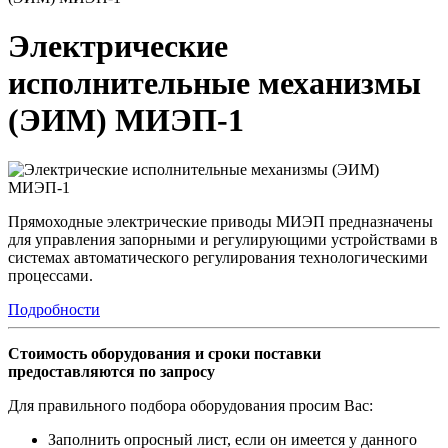
Электрические
исполнительные механизмы
(ЭИМ) МИЭП-1
Пря­моход­ные элек­три­чес­кие при­воды МИ­ЭП пред­назна­чены
для уп­равле­ния за­пор­ны­ми и ре­гули­ру­ющи­ми ус­трой­ства­ми в
сис­те­мах ав­то­мати­чес­ко­го ре­гули­рова­ния тех­но­логи­чес­ки­ми
про­цес­са­ми.
Подробности
Стоимость оборудования и сроки поставки
предоставляются по запросу
Для правильного подбора оборудования просим Вас:
Заполнить опросный лист, если он имеется у данного