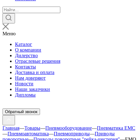
Поиск
товаров
Меню
Каталог
О компании
Дилерство
Отраслевые решения
Контакты
Доставка и оплата
Нам доверяют
Новости
Наши заказчики
Дипломы
Обратный звонок
Главная
—
Товары
—
Пневмооборудование
—
Пневматика EMC
—
Пневмоавтоматика
—
Пневмоприводы
—
Приводы
поворотные
—
Приводы поворотные "рейка-шестерня"
—
EMQ