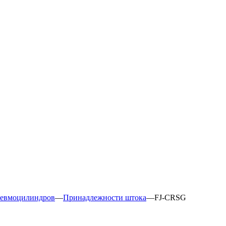
невмоцилиндров
—
Принадлежности штока
—
FJ-CRSG