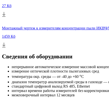
27 Кб
Монтажный чертеж к измерителям концентрации пыли ИКВЧ(
1459 Кб
Сведения об оборудовании
непрерывное автоматическое измерение массовой конце
измерение оптической плотности пылегазовых сред
о
температура окр. среды — от -40 до +60
С
диапазон температур анализируемой среды в газоходе — 
стандартный цифровой выход RS 485, Ethernet
интервал времени работы измерителей без корректировк
межповерочный интервал 12 месяцев