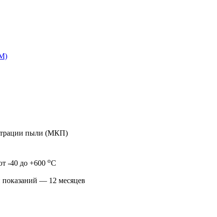
М)
нтрации пыли (МКП)
о
от -40 до +600
С
и показаний — 12 месяцев