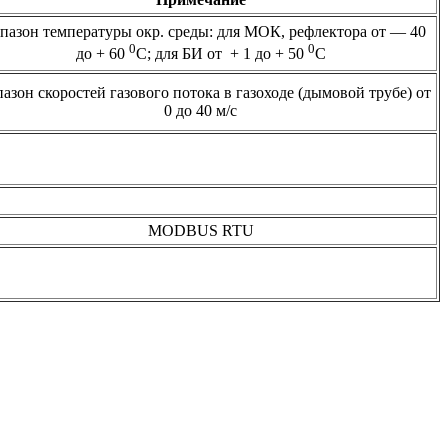
пазон температуры окр. среды: для МОК, рефлектора от — 40
0
0
до + 60
С; для БИ от + 1 до + 50
С
азон скоростей газового потока в газоходе (дымовой трубе) от
0 до 40 м/с
MODBUS RTU