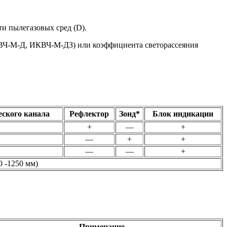
и пылегазовых сред (D).
КВЧ-М-Д, ИКВЧ-М-ДЗ) или коэффициента светорассеяния
еского
канала
Рефлектор
Зонд*
Блок
индикации
+
—
+
—
+
+
—
—
+
0 -1250 мм)
Примечание