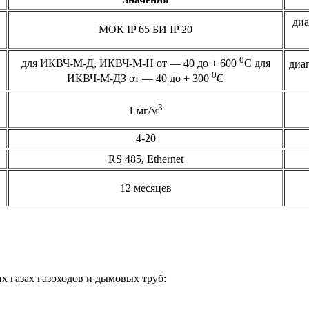
диа
МОК IP 65 БИ IP 20
0
для ИКВЧ-М-Д, ИКВЧ-М-Н от — 40 до + 600
С для
диап
0
ИКВЧ-М-ДЗ от — 40 до + 300
С
3
1 мг/м
4-20
RS 485, Ethernet
12 месяцев
х газах газоходов и дымовых труб: