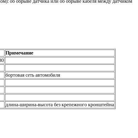
м): об обрыве датчика или об обрыве кабеля между датчиком
Примечание
80
бортовая сеть автомобиля
длина-ширина-высота без крепежного кронштейна