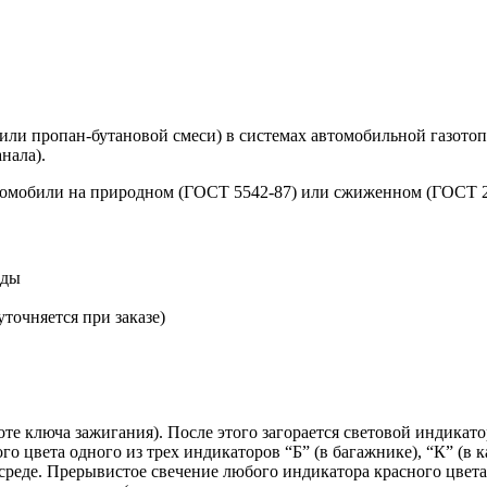
или пропан-бутановой смеси) в системах автомобильной газото
нала).
омобили на природном (ГОСТ 5542-87) или сжиженном (ГОСТ 20
еды
точняется при заказе)
е ключа зажигания). После этого загорается световой индикато
 цвета одного из трех индикаторов “Б” (в багажнике), “К” (в к
среде. Прерывистое свечение любого индикатора красного цвет