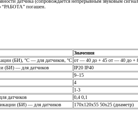
вности датчика (сопровождается непрерывным звуковым сигнало
р “РАБОТА” погашен.
Значения
ции (БИ), °С — для датчиков, °С
от — 40 до + 45 от — 40 до + 
и (БИ) — для датчиков
IP20 IP40
9–15
4
1-3
для датчиков
0,4 0,1
дикации (БИ) — для датчиков
170х120х55 50х25 (диаметр)