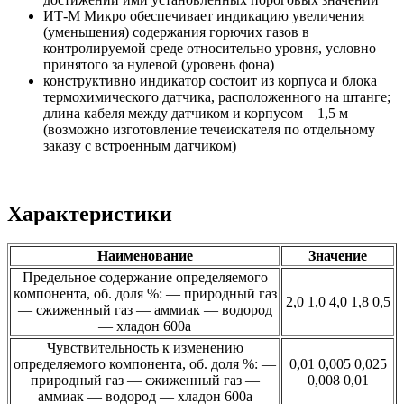
ИТ-М Микро обеспечивает индикацию увеличения
(уменьшения) содержания горючих газов в
контролируемой среде относительно уровня, условно
принятого за нулевой (уровень фона)
конструктивно индикатор состоит из корпуса и блока
термохимического датчика, расположенного на штанге;
длина кабеля между датчиком и корпусом – 1,5 м
(возможно изготовление течеискателя по отдельному
заказу с встроенным датчиком)
Характеристики
Наименование
Значение
Предельное содержание определяемого
компонента, об. доля %: — природный газ
2,0 1,0 4,0 1,8 0,5
— сжиженный газ — аммиак — водород
— хладон 600а
Чувствительность к изменению
определяемого компонента, об. доля %: —
0,01 0,005 0,025
природный газ — сжиженный газ —
0,008 0,01
аммиак — водород — хладон 600а