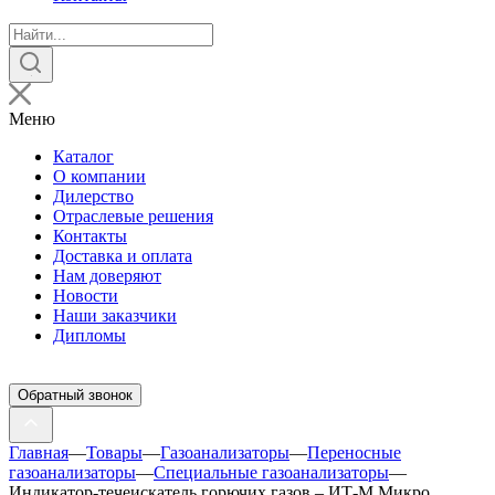
Поиск
товаров
Меню
Каталог
О компании
Дилерство
Отраслевые решения
Контакты
Доставка и оплата
Нам доверяют
Новости
Наши заказчики
Дипломы
Обратный звонок
Главная
—
Товары
—
Газоанализаторы
—
Переносные
газоанализаторы
—
Специальные газоанализаторы
—
Индикатор-течеискатель горючих газов – ИТ-М Микро