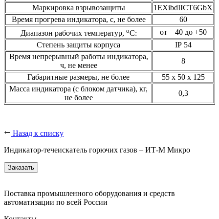
Маркировка взрывозащиты
1EXibdIICT6GbX
Время прогрева индикатора, с, не более
60
о
от – 40 до +50
Диапазон рабочих температур,
С:
Степень защиты корпуса
IP 54
Время непрерывный работы индикатора,
8
ч, не менее
Габаритные размеры, не более
55 x 50 x 125
Масса индикатора (с блоком датчика), кг,
0,3
не более
Назад к списку
Индикатор-течеискатель горючих газов – ИТ-М Микро
Заказать
Поставка промышленного оборудования и средств
автоматизации по всей России
Контакты