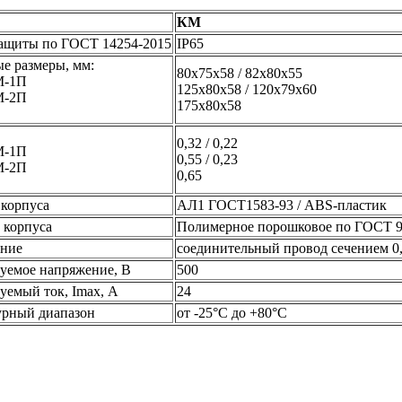
КМ
защиты по ГОСТ 14254-2015
IP65
е размеры, мм:
80х75х58 / 82x80x55
М-1П
125x80x58 / 120x79x60
М-2П
175x80x58
0,32 / 0,22
М-1П
0,55 / 0,23
М-2П
0,65
корпуса
АЛ1 ГОСТ1583-93 / ABS-пластик
 корпуса
Полимерное порошковое по ГОСТ 9
ние
соединительный провод сечением 0,
уемое напряжение, В
500
емый ток, Imax, А
24
урный диапазон
от -25°C до +80°C