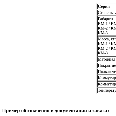
Серия
Степень 
Габаритны
КМ-1 / К
КМ-2 / К
КМ-3
Масса, кг:
КМ-1 / К
КМ-2 / К
КМ-3
Материал 
Покрытие
Подключе
Коммутир
Коммутиру
Температ
Пример обозначения в документации и заказах