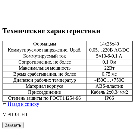
Технические характеристики
Формат,мм
14х25х40
Коммутируемое напряжение, Uраб.
0,05…220В AC/DC
Коммутируемый ток
5×10-6-0,1 А
Сопротивление, не более
0,1 Ом
Максимальная мощность
22Вт
Время срабатывания, не более
0,75 мс
Диапазон рабочих температур
-450С…+750С
Материал корпуса
АBS-пластик
Присоединение
Кабель 2х0,34мм2
Степень защиты по ГОСТ14254-96
IР66
Назад к списку
МЭП-01-НТ
Заказать