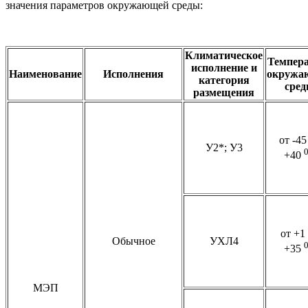
значения параметров окружающей среды:
Климатическое
Темпер
исполнение и
Наименование
Исполнения
окружа
категория
сре
размещения
от -45
У2*; У3
+40
от +1
Обычное
УХЛ4
+35
МЭП