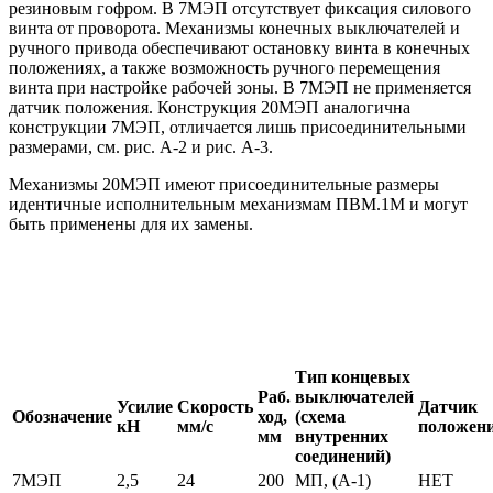
резиновым гофром. В 7МЭП отсутствует фиксация силового
винта от проворота. Механизмы конечных выключателей и
ручного привода обеспечивают остановку винта в конечных
положениях, а также возможность ручного перемещения
винта при настройке рабочей зоны. В 7МЭП не применяется
датчик положения. Конструкция 20МЭП аналогична
конструкции 7МЭП, отличается лишь присоединительными
размерами, см. рис. А-2 и рис. А-3.
Механизмы 20МЭП имеют присоединительные размеры
идентичные исполнительным механизмам ПВМ.1М и могут
быть применены для их замены.
Тип концевых
Раб.
выключателей
Усилие
Скорость
Датчик
Обозначение
ход,
(схема
кН
мм/с
положен
мм
внутренних
соединений)
7МЭП
2,5
24
200
МП, (А-1)
НЕТ