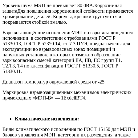
Уровень шума МЭП не превышает 80 dBA.Коррозийная
защитаДля повышения коррозионной стойкости применяется
хромирование деталей. Корпусы, крышки грунтуются и
покрываются стойкой эмалью.
Взрывозащищённое исполнениеМЭП во взрывозащищенном
исполнении, в соответствии с требованиями ГОСТ Р
51330.13, ГОСТ Р 52350.14, гл. 7.3 ПУЭ, предназначены для
эксплуатации во взрывоопасных зонах помещений и
наружных установок, в которых возможно образование
взрывоопасных смесей категорий IIА, IIB, IIС групп Т1,
Т2,ТЗ, Т4 по классификации ГОСТ Р 51330.5, ГОСТ Р
51330.11.
Диапазон температур окружающей среды от -25
Маркировка взрывозащищенных механизмов электрических
прямоходных «МЭП-В» — 1ExdellBT4.
Климатические исполнения:
Виды климатического исполнения по ГОСТ 15150 для МЭП и
блоков управления МЭП, категории их размещения, а также