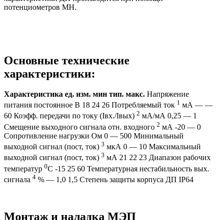
потенциометров МН.
Основные технические
характеристики:
Характеристика
ед. изм.
мин
тип.
макс.
Напряжение
1
питания постоянное В 18 24 26 Потребляемый ток
мА — —
2
60 Коэфф. передачи по току (Iвх./Iвых)
мА/мА 0,25 — 1
2
Смещение выходного сигнала отн. входного
мА -20 — 0
Сопротивление нагрузки Ом 0 — 500 Минимальный
3
выходной сигнал (пост, ток)
мкА 0 — 10 Максимальный
3
выходной сигнал (пост, ток)
мА 21 22 23 Диапазон рабочих
0
температур
С -15 25 60 Температурная нестабильность вых.
4
сигнала
% — 1,0 1,5 Степень защиты корпуса ДП IP64
Монтаж и наладка МЭП