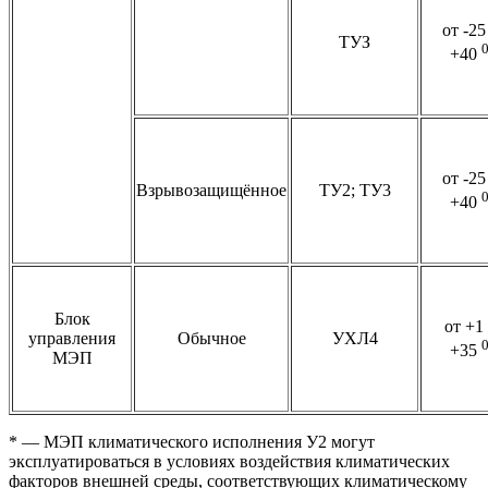
от -25
ТУЗ
+40
от -25
Взрывозащищённое
ТУ2; ТУ3
+40
Блок
от +1
управления
Обычное
УХЛ4
+35
МЭП
* — МЭП климатического исполнения У2 могут
эксплуатироваться в условиях воздействия климатических
факторов внешней среды, соответствующих климатическому