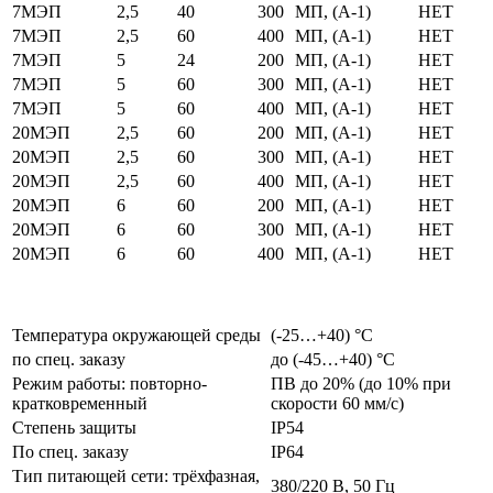
7МЭП
2,5
40
300
МП, (А-1)
НЕТ
7МЭП
2,5
60
400
МП, (А-1)
НЕТ
7МЭП
5
24
200
МП, (А-1)
НЕТ
7МЭП
5
60
300
МП, (А-1)
НЕТ
7МЭП
5
60
400
МП, (А-1)
НЕТ
20МЭП
2,5
60
200
МП, (А-1)
НЕТ
20МЭП
2,5
60
300
МП, (А-1)
НЕТ
20МЭП
2,5
60
400
МП, (А-1)
НЕТ
20МЭП
6
60
200
МП, (А-1)
НЕТ
20МЭП
6
60
300
МП, (А-1)
НЕТ
20МЭП
6
60
400
МП, (А-1)
НЕТ
Температура окружающей среды
(-25…+40) °С
по спец. заказу
до (-45…+40) °С
Режим работы: повторно-
ПВ до 20% (до 10% при
кратковременный
скорости 60 мм/с)
Степень защиты
IP54
По спец. заказу
IP64
Тип питающей сети: трёхфазная,
380/220 В, 50 Гц