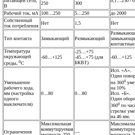
питающей сети,
0,1…250 / 
250
300
В
Рабочий ток, мА
100…250
5…250
до 2000
Собственный
Нет
1,5
Нет
ток потребления
Размыкающ
Тип контакта
Замыкающий
Размыкающий
замыкающи
контактные
Температура
-25…+75
окружающей
-60…+125
-45…+75 (для
-60…+125
0
БКВТ)
среды,
С
Исп. «А».
Один повор
0
Уменьшение
на 360
уме
рабочего хода,
на 10%
мм (настройка
0…80
0…80
Исп. «Б».
одного
Один оборо
выключателя)
0
360
по час
стрелке ум
на 46 мм.
Максимальная
Максималь
коммутируемая
коммутиру
Ограничения
—
мощность 250
мощность 2