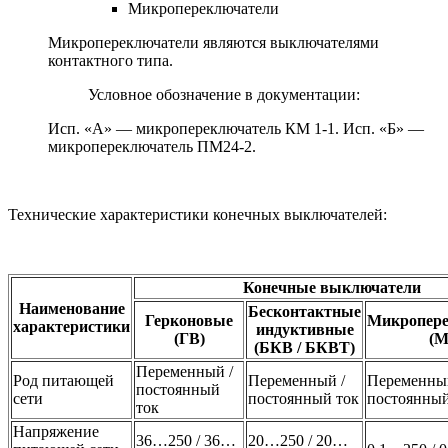
Микропереключатели
Микропереключатели являются выключателями
контактного типа.
Условное обозначение в документации:
Исп. «А» — микропереключатель КМ 1-1. Исп. «Б» —
микропереключатель ПМ24-2.
Технические характеристики конечных выключателей:
Конечные выключатели
Наименование
Бесконтактные
Герконовые
Микропере
характеристики
индуктивные
(ГВ)
(М
(БКВ / БКВТ)
Переменный /
Род питающей
Переменный /
Переменный
постоянный
сети
постоянный ток
постоянный
ток
Напряжение
36…250 / 36…
20…250 / 20…