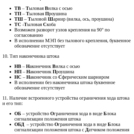
ТВ
–
Т
ыловая
В
илка с осью
ТП
–
Т
ыловая
П
роушина
ТШ
–
Т
ыловой
Ш
арнир (вилка, ось, проушина)
ТС
-Т
ыловая
С
коба
Возможен разворот узлов крепления на 90° по
согласованию
В исполнении МЭП без тылового крепления, буквенное
обозначение отсутствует
10. Тип наконечника штока
НВ
–
Н
аконечник
В
илка с осью
НП
–
Н
аконечник
П
роушина
НС
–
Н
аконечник со
С
ферическим шарниром
В исполнении без наконечника штока буквенное
обозначение отсутствует
11. Наличие встроенного устройства ограничения хода штока
и его тип:
ОБ
– устройство
О
граничения хода в виде
Б
лока
сигнализации положения штока
ОБД
– устройство
О
граничения хода в виде
Б
лока
сигнализации положения штока с
Д
атчиком положения