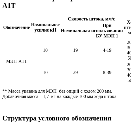
А1Т
Скорость штока, мм/с
Х
Номинальное
При
Обозначение
шт
усилие кН
Номинальная
использовании
м
БУ МЭП 1
20
30
10
19
4-19
40
5
МЭП-А1Т
20
30
10
39
8-39
40
5
** Масса указана для МЭП без опций с ходом 200 мм.
Добавочная масса – 1,7 кг на каждые 100 мм хода штока.
Структура условного обозначения