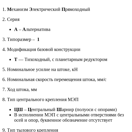
1.
М
еханизм
Э
лектрический
П
рямоходный
2. Серия
А
–
А
льтернатива
3. Типоразмер –
1
4. Модификация базовой конструкции
T
— Тихоходный, с планетарным редуктором
5. Номинальное усилие на штоке, кН
6. Номинальная скорость перемещения штока, мм/с
7. Ход штока, мм
8. Тип центрального крепления МЭП
ЦШ
–
Ц
ентральный
Ш
арнир (полуоси с опорами)
В исполнении МЭП с центральными отверстиями без
осей и опор, буквенное обозначение отсутствует
9. Тип тылового крепления