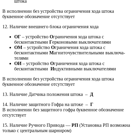
штока
В исполнении без устройства ограничения хода штока
буквенное обозначение отсутствует
12. Наличие внешнего блока ограничения хода
ОГ
– устройство
О
граничения хода штока с
бесконтактными
Г
ерконовыми выключателями
ОМ
– устройство
О
граничения хода штока с
бесконтактными
М
агниточувствительными выключа­
телями
ОИ
– устройство
О
граничения хода штока с
бесконтактными
И
ндуктивными выключателями
В исполнении без устройства ограничения хода штока
буквенное обозначение отсутствует
13. Наличие Датчика положения штока –
Д
14. Наличие защитного Гофра на штоке –
Г
В исполнении без защитного гофра буквенное обозначение
отсутствует
15. Наличие Ручного Привода —
РП
(Установка РП возможна
только с центральным шарниром)