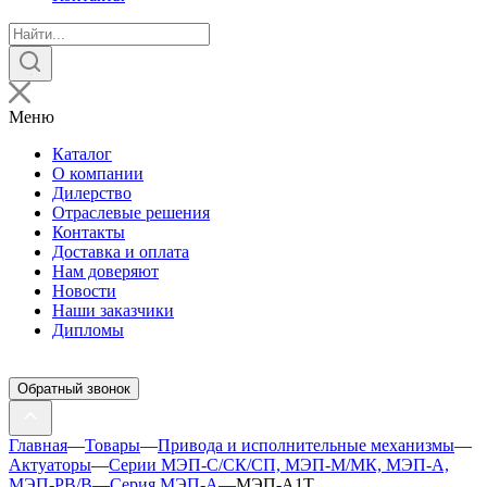
Поиск
товаров
Меню
Каталог
О компании
Дилерство
Отраслевые решения
Контакты
Доставка и оплата
Нам доверяют
Новости
Наши заказчики
Дипломы
Обратный звонок
Главная
—
Товары
—
Привода и исполнительные механизмы
—
Актуаторы
—
Серии МЭП-С/СК/СП, МЭП-М/МК, МЭП-А,
МЭП-РВ/В
—
Серия МЭП-А
—
МЭП-А1Т