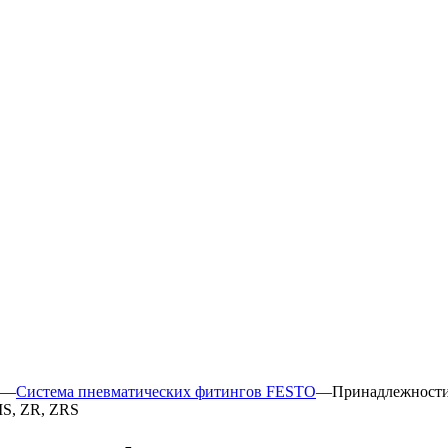
—
Система пневматических фитингов FESTO
—
Принадлежности
MS, ZR, ZRS