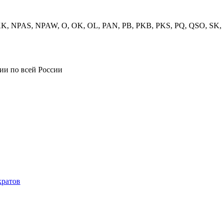
K, NPAS, NPAW, O, OK, OL, PAN, PB, PKB, PKS, PQ, QSO, SK,
ии по всей России
кратов