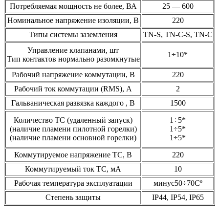
Потребляемая мощность не более, ВА
25 — 600
Номинальное напряжение изоляции, В
220
Типы системы заземления
TN-S, TN-C-S, TN-C
Управление клапанами, шт
1÷10*
Тип контактов нормально разомкнутые
Рабочий напряжение коммутации, В
220
Рабочий ток коммутации (RMS), А
2
Гальваническая развязка каждого , В
1500
Количество ТС (удаленный запуск)
1÷5*
(наличие пламени пилотной горелки)
1÷5*
(наличие пламени основной горелки)
1÷5*
Коммутируемое напряжение ТС, В
220
Коммутируемый ток ТС, мА
10
Рабочая температура эксплуатации
минус50÷70Сº
Степень защиты
IP44, IP54, IP65