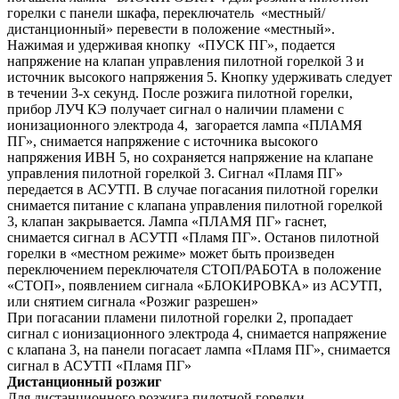
горелки с панели шкафа, переключатель «местный/
дистанционный» перевести в положение «местный».
Нажимая и удерживая кнопку «ПУСК ПГ», подается
напряжение на клапан управления пилотной горелкой 3 и
источник высокого напряжения 5. Кнопку удерживать следует
в течении 3-х секунд. После розжига пилотной горелки,
прибор ЛУЧ КЭ получает сигнал о наличии пламени с
ионизационного электрода 4, загорается лампа «ПЛАМЯ
ПГ», снимается напряжение с источника высокого
напряжения ИВН 5, но сохраняется напряжение на клапане
управления пилотной горелкой 3. Сигнал «Пламя ПГ»
передается в АСУТП. В случае погасания пилотной горелки
снимается питание с клапана управления пилотной горелкой
3, клапан закрывается. Лампа «ПЛАМЯ ПГ» гаснет,
снимается сигнал в АСУТП «Пламя ПГ». Останов пилотной
горелки в «местном режиме» может быть произведен
переключением переключателя СТОП/РАБОТА в положение
«СТОП», появлением сигнала «БЛОКИРОВКА» из АСУТП,
или снятием сигнала «Розжиг разрешен»
При погасании пламени пилотной горелки 2, пропадает
сигнал с ионизационного электрода 4, снимается напряжение
с клапана 3, на панели погасает лампа «Пламя ПГ», снимается
сигнал в АСУТП «Пламя ПГ»
Дистанционный розжиг
Для дистанционного розжига пилотной горелки,