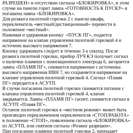
РАЗРЕШЕН» и отсутствии сигнала «БЛОКИРОВКА», в этом
случае на панели горит лампа «ГОТОВНОСТЬ К ПУСКУ» и
погашена лампа «БЛОКИРОВКА».
Для розжига пилотной горелки 2 с панели шкафа,
переключатель «местный/дистанционный» перевести в
положение «местный».
Нажимая и удерживая кнопку «ПУСК ПГ», подается
напряжение на клапан управления пилотной горелкой 4 и
источник высокого напряжения 7.
Кнопку удерживать следует в течении 3-х секунд. После
розжига пилотной горелки, прибор ЛУЧ КЭ получает сигнал
о наличии пламени с ионизационного электрода 6, загорается
лампа «ПЛАМЯ ПГ», снимается напряжение с источника
высокого напряжения ИВН 7, но сохраняется напряжение на
клапане управления пилотной горелкой 4. Сигнал «Пламя
ПГ» передается в АСУТП.
В случае погасания пилотной горелки снимается питание с
клапана управления пилотной горелкой 4, клапан
закрывается. Лампа «ПЛАМЯ ПГ» гаснет, снимается сигнал в
АСУТП «Пламя ПГ».
Останов пилотной горелки в «местном режиме» может быть
произведен переключением переключателя «СТОП/РАБОТА»
в положение «СТОП», появлением сигнала «БЛОКИРОВКА»
из АСУТП, или снятием сигнала «Розжиг разрешен».
При погасании пламени пилотной горелки 2, пропадает