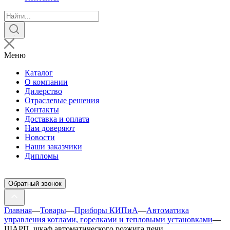
Поиск
товаров
Меню
Каталог
О компании
Дилерство
Отраслевые решения
Контакты
Доставка и оплата
Нам доверяют
Новости
Наши заказчики
Дипломы
Обратный звонок
Главная
—
Товары
—
Приборы КИПиА
—
Автоматика
управления котлами, горелками и тепловыми установками
—
ШАРП, шкаф автоматического розжига печи