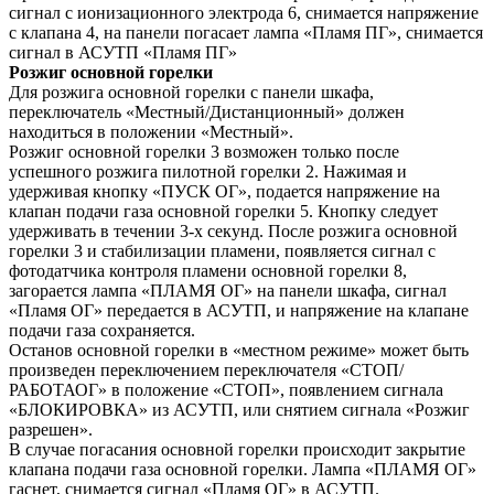
сигнал с ионизационного электрода 6, снимается напряжение
с клапана 4, на панели погасает лампа «Пламя ПГ», снимается
сигнал в АСУТП «Пламя ПГ»
Розжиг основной горелки
Для розжига основной горелки с панели шкафа,
переключатель «Местный/Дистанционный» должен
находиться в положении «Местный».
Розжиг основной горелки 3 возможен только после
успешного розжига пилотной горелки 2. Нажимая и
удерживая кнопку «ПУСК ОГ», подается напряжение на
клапан подачи газа основной горелки 5. Кнопку следует
удерживать в течении 3-х секунд. После розжига основной
горелки 3 и стабилизации пламени, появляется сигнал с
фотодатчика контроля пламени основной горелки 8,
загорается лампа «ПЛАМЯ ОГ» на панели шкафа, сигнал
«Пламя ОГ» передается в АСУТП, и напряжение на клапане
подачи газа сохраняется.
Останов основной горелки в «местном режиме» может быть
произведен переключением переключателя «СТОП/
РАБОТАОГ» в положение «СТОП», появлением сигнала
«БЛОКИРОВКА» из АСУТП, или снятием сигнала «Розжиг
разрешен».
В случае погасания основной горелки происходит закрытие
клапана подачи газа основной горелки. Лампа «ПЛАМЯ ОГ»
гаснет, снимается сигнал «Пламя ОГ» в АСУТП.