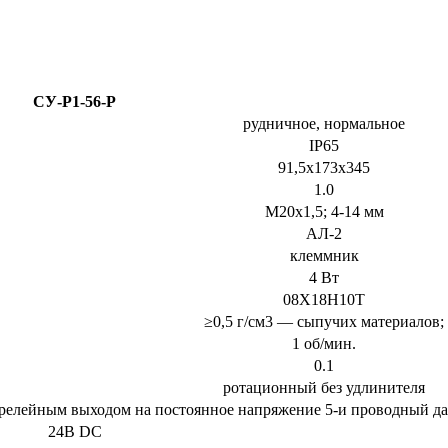
СУ-Р1-56-Р
рудничное, нормальное
IP65
91,5х173х345
1.0
М20х1,5; 4-14 мм
АЛ-2
клеммник
4 Вт
08Х18Н10Т
≥0,5 г/см3 — сыпучих материалов;
1 об/мин.
0.1
ротационный без удлинителя
 релейным выходом на постоянное напряжение
5-и проводный д
24В DC