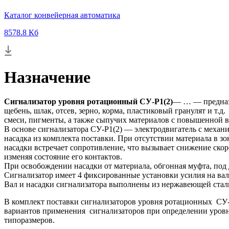
Каталог конвейерная автоматика
8578.8 Кб
Назначение
Сигнализатор уровня ротационный СУ-Р1(2)
— … — предназн
щебень, шлак, отсев, зерно, корма, пластиковый гранулят и т
смеси, пигменты, а также сыпучих материалов с повышенной 
В основе сигнализатора СУ-Р1(2) — электродвигатель с механи
насадка из комплекта поставки. При отсутствии материала в з
насадки встречает сопротивление, что вызывает снижение ско
изменяя состояние его контактов.
При освобождении насадки от материала, обгонная муфта, под
Сигнализатор имеет 4 фиксированные установки усилия на валу
Вал и насадки сигнализатора выполнены из нержавеющей стал
В комплект поставки сигнализаторов уровня ротационных СУ-
вариантов применения сигнализаторов при определении уровн
типоразмеров.