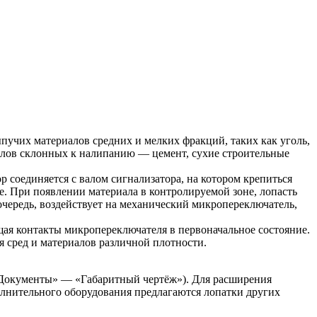
учих материалов средних и мелких фракций, таких как уголь,
иалов склонных к налипанию — цемент, сухие строительные
 соединяется с валом сигнализатора, на котором крепиться
е. При появлении материала в контролируемой зоне, лопасть
чередь, воздействует на механический микропереключатель,
щая контакты микропереключателя в первоначальное состояние.
я сред и материалов различной плотности.
 «Документы» — «Габаритный чертёж»). Для расширения
олнительного оборудования предлагаются лопатки других