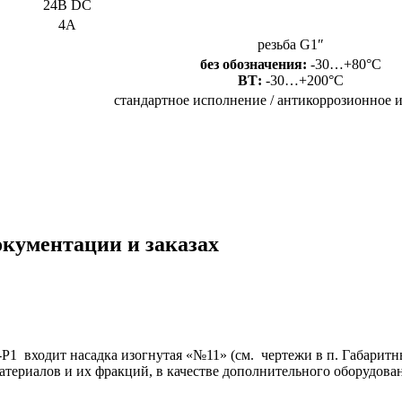
24В DC
4А
резьба G1″
без обозначения:
-30…+80°C
ВТ:
-30…+200°C
стандартное исполнение / антикоррозионное 
окументации и заказах
Р1 входит насадка изогнутая «№11» (см. чертежи в п. Габарит
териалов и их фракций, в качестве дополнительного оборудова