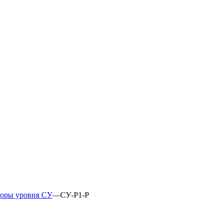
торы уровня СУ
—
СУ-Р1-Р