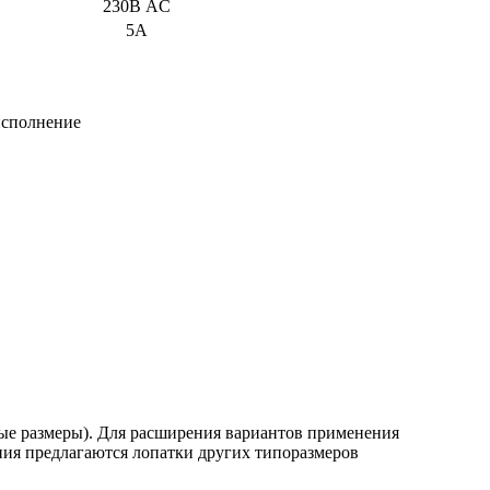
230В AC
5А
исполнение
ные размеры). Для расширения вариантов применения
ния предлагаются лопатки других типоразмеров