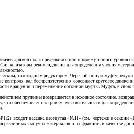
ачен для контроля предельного или промежуточного уровня сып
.д. Сигнализаторы рекомендованы для определения уровня матер
влажностью.
ческим, тихоходным редуктором. Через обгонную муфту редуктор
оне контроля, вал беспрепятственно совершает круговое движени
рости вращения и перемещение обгонной муфты. Муфта, в свою о
 действием пружины возвращается в исходное состояние, возвра
, что обеспечивает настройку чувствительности для определени
и.
Р1(2) входит насадка изогнутая «№11» (см. чертежи в секции
я различных сыпучих материалов и их фракций, в качестве доп