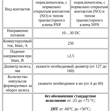
переключателем, с
переключателем, с
нормально
нормально открытым
Вид контактов
открытым контактом
контактом (NO) и
(NO) и типом
типом
транзисторного
транзисторного
ключа PNP
ключа NPN
Напряжение
10…30 DC
питания
Коммутируемый
250
ток, Imax, А
Падение
напряжения при
≤2,5
Imax, В
Диаметр колеса,
укажите необходимый диаметр (от 127 до
мм
160)
Количество
импульсов
укажите необходимое к-во (от 4 до 60)
формируемых за
оборот колеса
без обозначения стандартное
исполнение
от -25 до +75 °C;
2НТ
от -60°C до +50°C;