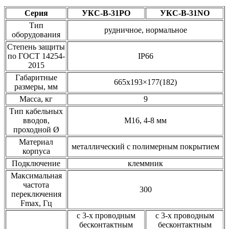
Серия
УКС-В-31PO
УКС-В-31NO
Тип
рудничное, нормальное
оборудования
Степень защиты
по ГОСТ 14254-
IP66
2015
Габаритные
665х193×177(182)
размеры, мм
Масса, кг
9
Тип кабельных
вводов,
М16, 4-8 мм
проходной Ø
Материал
металлический с полимерным покрытием
корпуса
Подключение
клеммник
Максимальная
частота
300
переключения
Fmax, Гц
с 3-х проводным
с 3-х проводным
бесконтактным
бесконтактным