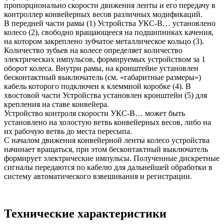
пропорционально скорости движения ленты и его передачу в
контроллер конвейерных весов различных модификаций.
В передней части рамы (1) Устройства УКС-В… установлено
колесо (2), свободно вращающееся на подшипниках качения,
на котором закреплено зубчатое металлическое кольцо (3).
Количество зубьев на колесе определяет количество
электрических импульсов, формируемых устройством за 1
оборот колеса. Внутри рамы, на кронштейне установлен
бесконтактный выключатель (см. «габаритные размеры»)
кабель которого подключен к клеммной коробке (4). В
хвостовой части Устройства установлен кронштейн (5) для
крепления на ставе конвейера.
Устройство контроля скорости УКС-В… может быть
установлено на холостую ветвь конвейерных весов, либо на
их рабочую ветвь до места пересыпа.
С началом движения конвейерной ленты колесо устройства
начинает вращаться, при этом бесконтактный выключатель
формирует электрические импульсы. Полученные дискретные
сигналы передаются по кабелю для дальнейшей обработки в
систему автоматического взвешивания и регистрации.
Технические характеристики