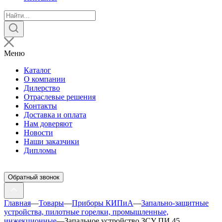
Поиск
товаров
Меню
Каталог
О компании
Дилерство
Отраслевые решения
Контакты
Доставка и оплата
Нам доверяют
Новости
Наши заказчики
Дипломы
Обратный звонок
Главная
—
Товары
—
Приборы КИПиА
—
Запально-защитные
устройства, пилотные горелки, промышленные,
инжекционные
—
Запальное устройство ЗСУ ПИ 45