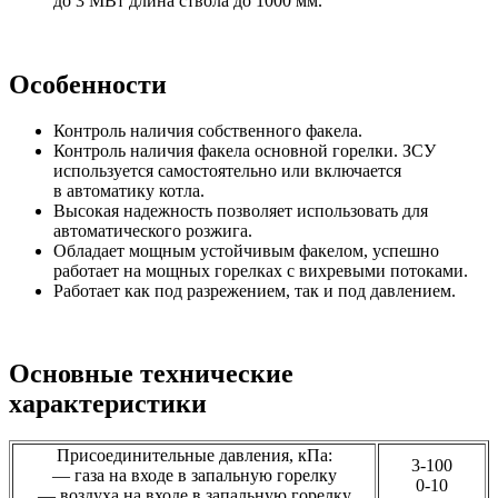
до 3 МВт длина ствола до 1000 мм.
Особенности
Контроль наличия собственного факела.
Контроль наличия факела основной горелки. ЗСУ
используется самостоятельно или включается
в автоматику котла.
Высокая надежность позволяет использовать для
автоматического розжига.
Обладает мощным устойчивым факелом, успешно
работает на мощных горелках с вихревыми потоками.
Работает как под разрежением, так и под давлением.
Основные технические
характеристики
Присоединительные давления, кПа:
3-100
— газа на входе в запальную горелку
0-10
— воздуха на входе в запальную горелку