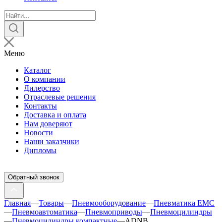
Поиск
товаров
Меню
Каталог
О компании
Дилерство
Отраслевые решения
Контакты
Доставка и оплата
Нам доверяют
Новости
Наши заказчики
Дипломы
Обратный звонок
Главная
—
Товары
—
Пневмооборудование
—
Пневматика EMC
—
Пневмоавтоматика
—
Пневмоприводы
—
Пневмоцилиндры
—
Пневмоцилиндры компактные
—
ADNB