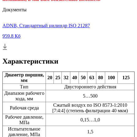
Документы
ADNB, Стандартный цилиндр ISO 21287
959.8 Кб
Характеристики
Диаметр поршня,
20
25
32
40
50
63
80
100
125
мм
Тип
Двустороннего действия
Диапазон рабочего
5…500
хода, мм
Сжатый воздух по ISO 8573-1:2010
Рабочая среда
[7:4:4] (степень фильтрации 40 мкм)
Рабочее давление,
0,15…1,0
МПа
Испытательное
1,5
давление, МПа