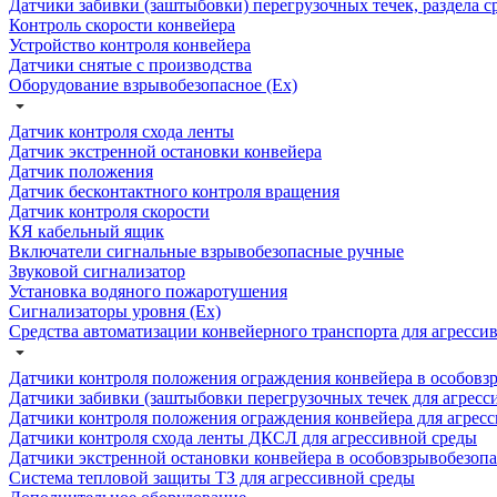
Датчики забивки (заштыбовки) перегрузочных течек, раздела с
Контроль скорости конвейера
Устройство контроля конвейера
Датчики снятые с производства
Оборудование взрывобезопасное (Ex)
Датчик контроля схода ленты
Датчик экстренной остановки конвейера
Датчик положения
Датчик бесконтактного контроля вращения
Датчик контроля скорости
КЯ кабельный ящик
Включатели сигнальные взрывобезопасные ручные
Звуковой сигнализатор
Установка водяного пожаротушения
Сигнализаторы уровня (Ех)
Средства автоматизации конвейерного транспорта для агресси
Датчики контроля положения ограждения конвейера в особовзр
Датчики забивки (заштыбовки перегрузочных течек для агресс
Датчики контроля положения ограждения конвейера для агрес
Датчики контроля схода ленты ДКСЛ для агрессивной среды
Датчики экстренной остановки конвейера в особовзрывобезопа
Система тепловой защиты ТЗ для агрессивной среды