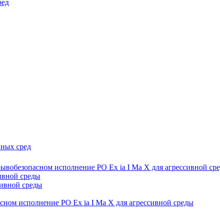
ред
вных сред
ывобезопасном исполнение РО Ех ia I Ма Х для агрессивной ср
ивной среды
сивной среды
сном исполнение РО Ех ia I Ма Х для агрессивной среды