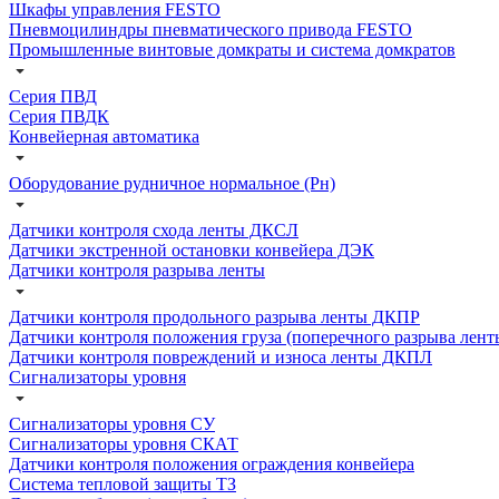
Шкафы управления FESTO
Пневмоцилиндры пневматического привода FESTO
Промышленные винтовые домкраты и система домкратов
Серия ПВД
Серия ПВДК
Конвейерная автоматика
Оборудование рудничное нормальное (Рн)
Датчики контроля схода ленты ДКСЛ
Датчики экстренной остановки конвейера ДЭК
Датчики контроля разрыва ленты
Датчики контроля продольного разрыва ленты ДКПР
Датчики контроля положения груза (поперечного разрыва лен
Датчики контроля повреждений и износа ленты ДКПЛ
Сигнализаторы уровня
Сигнализаторы уровня СУ
Сигнализаторы уровня СКАТ
Датчики контроля положения ограждения конвейера
Система тепловой защиты ТЗ