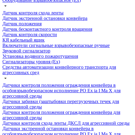
Оборудование взрывобезопасное (Ex)
Датчик контроля схода ленты
Датчик экстренной остановки конвейера
Датчик положения
Датчик бесконтактного контроля вращения
Датчик контроля скорости
КЯ кабельный ящик
Включатели сигнальные взрывобезопасные ручные
Звуковой сигнализатор
Установка водяного пожаротушения
Сигнализаторы уровня (Ех)
Средства автоматизации конвейерного транспорта для
агрессивных сред
Датчики контроля положения ограждения конвейера в
особовзрывобезопасном исполнение РО Ех ia I Ма Х для
агрессивной среды
Датчики забивки (заштыбовки перегрузочных течек для
агрессивной среды
Датчики контроля положения ограждения конвейера для
агрессивной среды
Датчики контроля схода ленты ДКСЛ для агрессивной среды
Датчики экстренной остановки конвейера в
особовзрывобезопасном исполнение РО Ех ia I Ма Х для