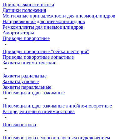
Принадлежности штока
Датчики положения
Монтажные принадлежности для пневмоцилиндров
Направляющие для пневмоцилиндров
Ремкомплекты для пневмоцилиндров
Амортизаторы
Приводы поворотные
Приводы поворотные "рейка-шестерня"
Приводы поворотные лопастные
Захваты пневматические
Захваты радиальные
Захваты угловые
Захваты параллельные
Пневмоцилиндры зажимные
Пневмоцилиндры зажимные линейно-поворотные
Распределители и пневмоострова
Пневмоострова
Пневмоострова с многополюсным подключением