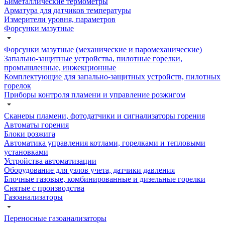
Биметаллические термометры
Арматура для датчиков температуры
Измерители уровня, параметров
Форсунки мазутные
Форсунки мазутные (механические и паромеханические)
Запально-защитные устройства, пилотные горелки,
промышленные, инжекционные
Комплектующие для запально-защитных устройств, пилотных
горелок
Приборы контроля пламени и управление розжигом
Сканеры пламени, фотодатчики и сигнализаторы горения
Автоматы горения
Блоки розжига
Автоматика управления котлами, горелками и тепловыми
установками
Устройства автоматизации
Оборудование для узлов учета, датчики давления
Блочные газовые, комбинированные и дизельные горелки
Снятые с производства
Газоанализаторы
Переносные газоанализаторы