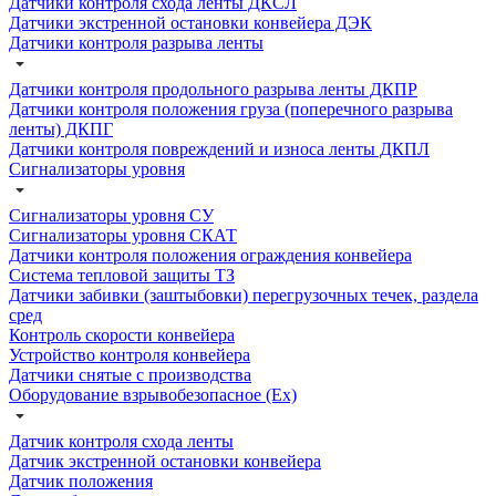
Датчики контроля схода ленты ДКСЛ
Датчики экстренной остановки конвейера ДЭК
Датчики контроля разрыва ленты
Датчики контроля продольного разрыва ленты ДКПР
Датчики контроля положения груза (поперечного разрыва
ленты) ДКПГ
Датчики контроля повреждений и износа ленты ДКПЛ
Сигнализаторы уровня
Сигнализаторы уровня СУ
Сигнализаторы уровня СКАТ
Датчики контроля положения ограждения конвейера
Система тепловой защиты ТЗ
Датчики забивки (заштыбовки) перегрузочных течек, раздела
сред
Контроль скорости конвейера
Устройство контроля конвейера
Датчики снятые с производства
Оборудование взрывобезопасное (Ex)
Датчик контроля схода ленты
Датчик экстренной остановки конвейера
Датчик положения