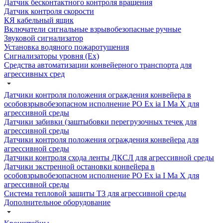
Датчик бесконтактного контроля вращения
Датчик контроля скорости
КЯ кабельный ящик
Включатели сигнальные взрывобезопасные ручные
Звуковой сигнализатор
Установка водяного пожаротушения
Сигнализаторы уровня (Ех)
Средства автоматизации конвейерного транспорта для
агрессивных сред
Датчики контроля положения ограждения конвейера в
особовзрывобезопасном исполнение РО Ех ia I Ма Х для
агрессивной среды
Датчики забивки (заштыбовки перегрузочных течек для
агрессивной среды
Датчики контроля положения ограждения конвейера для
агрессивной среды
Датчики контроля схода ленты ДКСЛ для агрессивной среды
Датчики экстренной остановки конвейера в
особовзрывобезопасном исполнение РО Ех ia I Ма Х для
агрессивной среды
Система тепловой защиты ТЗ для агрессивной среды
Дополнительное оборудование