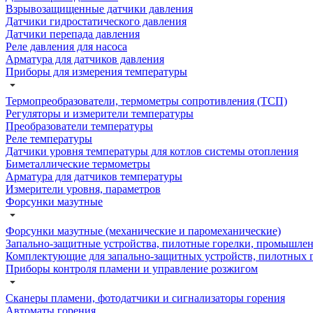
Взрывозащищенные датчики давления
Датчики гидростатического давления
Датчики перепада давления
Реле давления для насоса
Арматура для датчиков давления
Приборы для измерения температуры
Термопреобразователи, термометры сопротивления (ТСП)
Регуляторы и измерители температуры
Преобразователи температуры
Реле температуры
Датчики уровня температуры для котлов системы отопления
Биметаллические термометры
Арматура для датчиков температуры
Измерители уровня, параметров
Форсунки мазутные
Форсунки мазутные (механические и паромеханические)
Запально-защитные устройства, пилотные горелки, промышл
Комплектующие для запально-защитных устройств, пилотных 
Приборы контроля пламени и управление розжигом
Сканеры пламени, фотодатчики и сигнализаторы горения
Автоматы горения