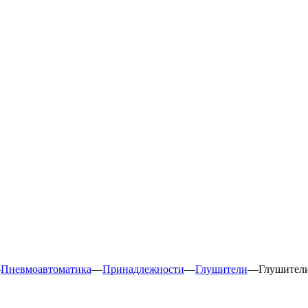
—
Пневмоавтоматика
—
Принадлежности
—
Глушители
—
Глушител