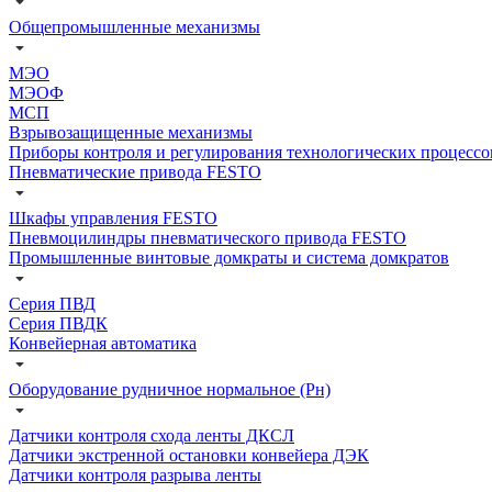
Общепромышленные механизмы
МЭО
МЭОФ
МСП
Взрывозащищенные механизмы
Приборы контроля и регулирования технологических процессо
Пневматические привода FESTO
Шкафы управления FESTO
Пневмоцилиндры пневматического привода FESTO
Промышленные винтовые домкраты и система домкратов
Серия ПВД
Серия ПВДК
Конвейерная автоматика
Оборудование рудничное нормальное (Рн)
Датчики контроля схода ленты ДКСЛ
Датчики экстренной остановки конвейера ДЭК
Датчики контроля разрыва ленты