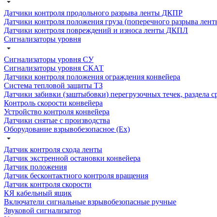
Датчики контроля продольного разрыва ленты ДКПР
Датчики контроля положения груза (поперечного разрыва лен
Датчики контроля повреждений и износа ленты ДКПЛ
Сигнализаторы уровня
Сигнализаторы уровня СУ
Сигнализаторы уровня СКАТ
Датчики контроля положения ограждения конвейера
Система тепловой защиты ТЗ
Датчики забивки (заштыбовки) перегрузочных течек, раздела с
Контроль скорости конвейера
Устройство контроля конвейера
Датчики снятые с производства
Оборудование взрывобезопасное (Ex)
Датчик контроля схода ленты
Датчик экстренной остановки конвейера
Датчик положения
Датчик бесконтактного контроля вращения
Датчик контроля скорости
КЯ кабельный ящик
Включатели сигнальные взрывобезопасные ручные
Звуковой сигнализатор