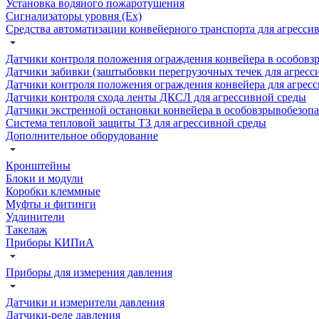
Установка водяного пожаротушения
Сигнализаторы уровня (Ех)
Средства автоматизации конвейерного транспорта для агресси
Датчики контроля положения ограждения конвейера в особовзр
Датчики забивки (заштыбовки перегрузочных течек для агресс
Датчики контроля положения ограждения конвейера для агрес
Датчики контроля схода ленты ДКСЛ для агрессивной среды
Датчики экстренной остановки конвейера в особовзрывобезопа
Система тепловой защиты ТЗ для агрессивной среды
Дополнительное оборудование
Кронштейны
Блоки и модули
Коробки клеммные
Муфты и фитинги
Удлинители
Такелаж
Приборы КИПиА
Приборы для измерения давления
Датчики и измерители давления
Датчики-реле давления