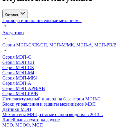
Каталог
Привода и исполнительные механизмы
Актуаторы
Серии МЭП-С/СК/СП, МЭП-М/МК, МЭП-А, МЭП-РВ/В
Серия МЭП-С
Серия МЭП-СП
Серия МЭП-СК
Серия МЭП-М4
Серия МЭП-МК4
Серия МЭП-А
Серия МЭП-АРВ/АВ
Серия МЭП-РВ/В
Интеллектуальный привод на базе серии МЭП-С
Блоки управления и защиты механизмов МЭП
Датчики МЭП
Механизмы МЭП, снятые с производства в 2013 г.
Линейные актуаторы другие
МЭО, МЭОФ, МСП