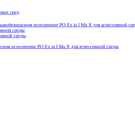
вных сред
ывобезопасном исполнение РО Ех ia I Ма Х для агрессивной ср
ивной среды
сивной среды
сном исполнение РО Ех ia I Ма Х для агрессивной среды