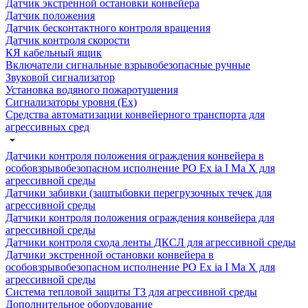
Датчик экстренной остановки конвейера
Датчик положения
Датчик бесконтактного контроля вращения
Датчик контроля скорости
КЯ кабельный ящик
Включатели сигнальные взрывобезопасные ручные
Звуковой сигнализатор
Установка водяного пожаротушения
Сигнализаторы уровня (Ех)
Средства автоматизации конвейерного транспорта для
агрессивных сред
Датчики контроля положения ограждения конвейера в
особовзрывобезопасном исполнение РО Ех ia I Ма Х для
агрессивной среды
Датчики забивки (заштыбовки перегрузочных течек для
агрессивной среды
Датчики контроля положения ограждения конвейера для
агрессивной среды
Датчики контроля схода ленты ДКСЛ для агрессивной среды
Датчики экстренной остановки конвейера в
особовзрывобезопасном исполнение РО Ех ia I Ма Х для
агрессивной среды
Система тепловой защиты ТЗ для агрессивной среды
Дополнительное оборудование