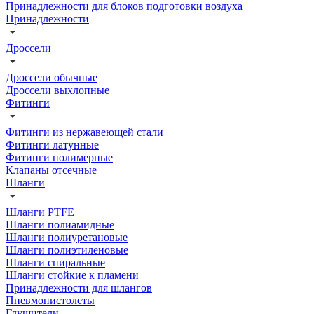
Принадлежности для блоков подготовки воздуха
Принадлежности
Дроссели
Дроссели обычные
Дроссели выхлопные
Фитинги
Фитинги из нержавеющей стали
Фитинги латунные
Фитинги полимерные
Клапаны отсечные
Шланги
Шланги PTFE
Шланги полиамидные
Шланги полиуретановые
Шланги полиэтиленовые
Шланги спиральные
Шланги стойкие к пламени
Принадлежности для шлангов
Пневмопистолеты
Глушители