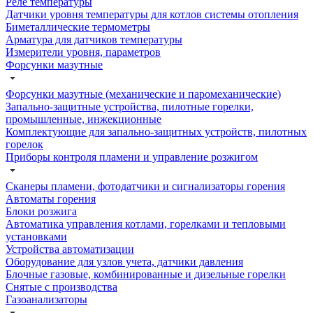
Реле температуры
Датчики уровня температуры для котлов системы отопления
Биметаллические термометры
Арматура для датчиков температуры
Измерители уровня, параметров
Форсунки мазутные
Форсунки мазутные (механические и паромеханические)
Запально-защитные устройства, пилотные горелки,
промышленные, инжекционные
Комплектующие для запально-защитных устройств, пилотных
горелок
Приборы контроля пламени и управление розжигом
Сканеры пламени, фотодатчики и сигнализаторы горения
Автоматы горения
Блоки розжига
Автоматика управления котлами, горелками и тепловыми
установками
Устройства автоматизации
Оборудование для узлов учета, датчики давления
Блочные газовые, комбинированные и дизельные горелки
Снятые с производства
Газоанализаторы