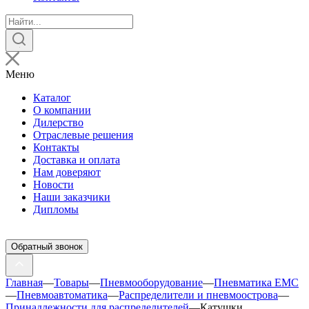
Поиск
товаров
Меню
Каталог
О компании
Дилерство
Отраслевые решения
Контакты
Доставка и оплата
Нам доверяют
Новости
Наши заказчики
Дипломы
Обратный звонок
Главная
—
Товары
—
Пневмооборудование
—
Пневматика EMC
—
Пневмоавтоматика
—
Распределители и пневмоострова
—
Принадлежности для распределителей
—
Катушки