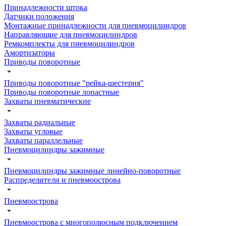
Принадлежности штока
Датчики положения
Монтажные принадлежности для пневмоцилиндров
Направляющие для пневмоцилиндров
Ремкомплекты для пневмоцилиндров
Амортизаторы
Приводы поворотные
Приводы поворотные "рейка-шестерня"
Приводы поворотные лопастные
Захваты пневматические
Захваты радиальные
Захваты угловые
Захваты параллельные
Пневмоцилиндры зажимные
Пневмоцилиндры зажимные линейно-поворотные
Распределители и пневмоострова
Пневмоострова
Пневмоострова с многополюсным подключением