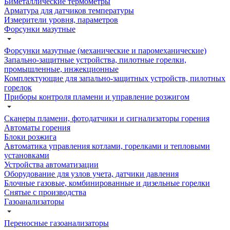
Биметаллические термометры
Арматура для датчиков температуры
Измерители уровня, параметров
Форсунки мазутные
Форсунки мазутные (механические и паромеханические)
Запально-защитные устройства, пилотные горелки,
промышленные, инжекционные
Комплектующие для запально-защитных устройств, пилотных
горелок
Приборы контроля пламени и управление розжигом
Сканеры пламени, фотодатчики и сигнализаторы горения
Автоматы горения
Блоки розжига
Автоматика управления котлами, горелками и тепловыми
установками
Устройства автоматизации
Оборудование для узлов учета, датчики давления
Блочные газовые, комбинированные и дизельные горелки
Снятые с производства
Газоанализаторы
Переносные газоанализаторы