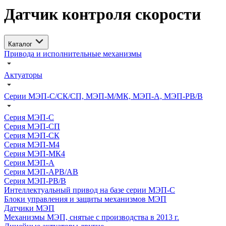
Датчик контроля скорости
Каталог
Привода и исполнительные механизмы
Актуаторы
Серии МЭП-С/СК/СП, МЭП-М/МК, МЭП-А, МЭП-РВ/В
Серия МЭП-С
Серия МЭП-СП
Серия МЭП-СК
Серия МЭП-М4
Серия МЭП-МК4
Серия МЭП-А
Серия МЭП-АРВ/АВ
Серия МЭП-РВ/В
Интеллектуальный привод на базе серии МЭП-С
Блоки управления и защиты механизмов МЭП
Датчики МЭП
Механизмы МЭП, снятые с производства в 2013 г.