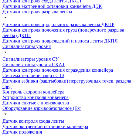
Датчики контроля схода ленты ДКСЛ
Датчики экстренной остановки конвейера ДЭК
Датчики контроля разрыва ленты
Датчики контроля продольного разрыва ленты ДКПР
Датчики контроля положения груза (поперечного разрыва
ленты) ДКПГ
Датчики контроля повреждений и износа ленты ДКПЛ
Сигнализаторы уровня
Сигнализаторы уровня СУ
Сигнализаторы уровня СКАТ
Датчики контроля положения ограждения конвейера
Система тепловой защиты ТЗ
Датчики забивки (заштыбовки) перегрузочных течек, раздела
сред
Контроль скорости конвейера
Устройство контроля конвейера
Датчики снятые с производства
Оборудование взрывобезопасное (Ex)
Датчик контроля схода ленты
Датчик экстренной остановки конвейера
Датчик положения