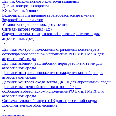
Датчик бесконтактного контроля вращения
Датчик контроля скорости
КЯ кабельный ящик
Включатели сигнальные взрывобезопасные ручные
Звуковой сигнализатор
Установка водяного пожаротушения
Сигнализаторы уровня (Ех)
Средства автоматизации конвейерного транспорта для
агрессивных сред
Датчики контроля положения ограждения конвейера в
особовзрывобезопасном исполнение РО Ех ia I Ма Х для
агрессивной среды
Датчики забивки (заштыбовки перегрузочных течек для
агрессивной среды
Датчики контроля положения ограждения конвейера для
агрессивной среды
Датчики контроля схода ленты ДКСЛ для агрессивной среды
Датчики экстренной остановки конвейера в
особовзрывобезопасном исполнение РО Ех ia I Ма Х для
агрессивной среды
Система тепловой защиты ТЗ для агрессивной среды
Дополнительное оборудование