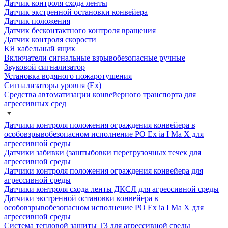
Датчик контроля схода ленты
Датчик экстренной остановки конвейера
Датчик положения
Датчик бесконтактного контроля вращения
Датчик контроля скорости
КЯ кабельный ящик
Включатели сигнальные взрывобезопасные ручные
Звуковой сигнализатор
Установка водяного пожаротушения
Сигнализаторы уровня (Ех)
Средства автоматизации конвейерного транспорта для
агрессивных сред
Датчики контроля положения ограждения конвейера в
особовзрывобезопасном исполнение РО Ех ia I Ма Х для
агрессивной среды
Датчики забивки (заштыбовки перегрузочных течек для
агрессивной среды
Датчики контроля положения ограждения конвейера для
агрессивной среды
Датчики контроля схода ленты ДКСЛ для агрессивной среды
Датчики экстренной остановки конвейера в
особовзрывобезопасном исполнение РО Ех ia I Ма Х для
агрессивной среды
Система тепловой защиты ТЗ для агрессивной среды