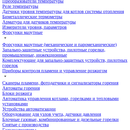
Преобразователи температуры
Реле температуры
Датчики уровня температуры для котлов системы отопления
Биметаллические термометры
Арматура для датчиков температуры
Измерители уровня, параметров
Форсунки мазутные
Форсунки мазутные (механические и паромеханические)
Запально-защитные устройства, пилотные горелки,
промышленные, инжекционные
Комплектующие для запально-защитных устройств, пилотных
горелок
Приборы контроля пламени и управление розжигом
Сканеры пламени, фотодатчики и сигнализаторы горения
Автоматы горения
Блоки розжига
Автоматика управления котлами, горелками и тепловыми
установками
Устройства автоматизации
Оборудование для узлов учета, датчики давления
Блочные газовые, комбинированные и дизельные горелки
Снятые с производства
Газоанализаторы