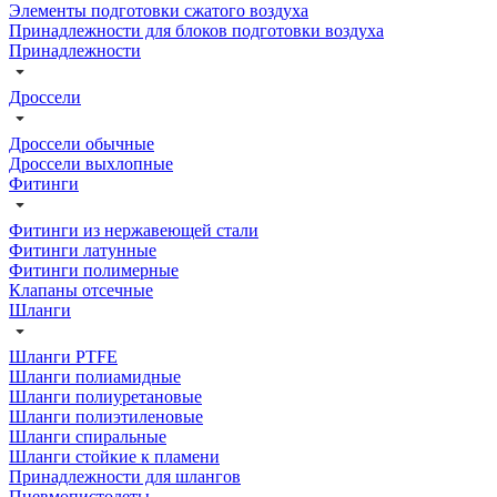
Элементы подготовки сжатого воздуха
Принадлежности для блоков подготовки воздуха
Принадлежности
Дроссели
Дроссели обычные
Дроссели выхлопные
Фитинги
Фитинги из нержавеющей стали
Фитинги латунные
Фитинги полимерные
Клапаны отсечные
Шланги
Шланги PTFE
Шланги полиамидные
Шланги полиуретановые
Шланги полиэтиленовые
Шланги спиральные
Шланги стойкие к пламени
Принадлежности для шлангов
Пневмопистолеты