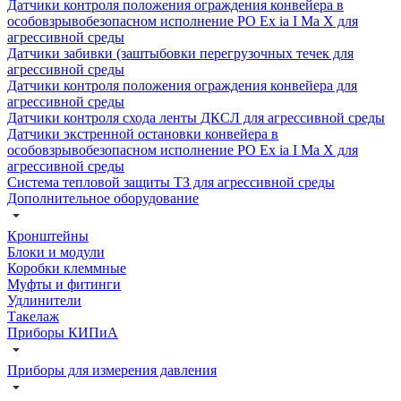
Датчики контроля положения ограждения конвейера в
особовзрывобезопасном исполнение РО Ех ia I Ма Х для
агрессивной среды
Датчики забивки (заштыбовки перегрузочных течек для
агрессивной среды
Датчики контроля положения ограждения конвейера для
агрессивной среды
Датчики контроля схода ленты ДКСЛ для агрессивной среды
Датчики экстренной остановки конвейера в
особовзрывобезопасном исполнение РО Ех ia I Ма Х для
агрессивной среды
Система тепловой защиты ТЗ для агрессивной среды
Дополнительное оборудование
Кронштейны
Блоки и модули
Коробки клеммные
Муфты и фитинги
Удлинители
Такелаж
Приборы КИПиА
Приборы для измерения давления