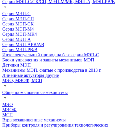
Серии МЭП-С/СК/СП, МЭП-М/МК, МЭП-А, МЭП-РВ/В
Серия МЭП-С
Серия МЭП-СП
Серия МЭП-СК
Серия МЭП-М4
Серия МЭП-МК4
Серия МЭП-А
Серия МЭП-АРВ/АВ
Серия МЭП-РВ/В
Интеллектуальный привод на базе серии МЭП-С
Блоки управления и защиты механизмов МЭП
Датчики МЭП
Механизмы МЭП, снятые с производства в 2013 г.
Линейные актуаторы другие
МЭО, МЭОФ, МСП
Общепромышленные механизмы
МЭО
МЭОФ
МСП
Взрывозащищенные механизмы
Приборы контроля и регулирования технологических