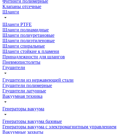
Фитинги полимерные
Клапаны отсечные
Шланги
Шланги PTFE
Шланги полиамидные
Шланги полиуретановые
Шланги полиэтиленовые
Шланги спиральные
Шланги стойкие к пламени
Принадлежности для шлангов
Пневмопистолеты
Глушители
Глушители из нержавеющей стали
Глушители полимерные
Глушители латунные
Вакуумная техника
Генераторы вакуума
Генераторы вакуума базовые
Генераторы вакуума с электромагнитным управлением
Вакуумные захваты