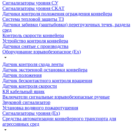
Сигнализаторы уровня СУ
Сигнализаторы уровня СКАТ
Датчики контроля положения ограждения конвейера
Система тепловой защиты ТЗ
Датчики забивки (заштыбовки) перегрузочных течек, раздела
сред
Контроль скорости конвейера
Устройство контроля конвейера
Датчики снятые с производства
Оборудование взрывобезопасное (Ex)
Датчик контроля схода ленты
Датчик экстренной остановки конвейера
Датчик положения
Датчик бесконтактного контроля вращения
Датчик контроля скорости
КЯ кабельный ящик
Включатели сигнальные взрывобезопасные ручные
Звуковой сигнализатор
Установка водяного пожаротушения
Сигнализаторы уровня (Ех)
Средства автоматизации конвейерного транспорта для
агрессивных сред