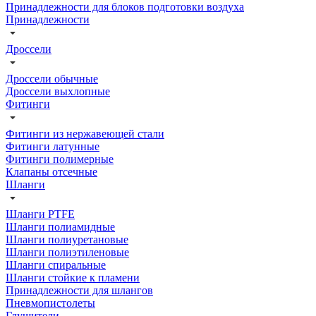
Принадлежности для блоков подготовки воздуха
Принадлежности
Дроссели
Дроссели обычные
Дроссели выхлопные
Фитинги
Фитинги из нержавеющей стали
Фитинги латунные
Фитинги полимерные
Клапаны отсечные
Шланги
Шланги PTFE
Шланги полиамидные
Шланги полиуретановые
Шланги полиэтиленовые
Шланги спиральные
Шланги стойкие к пламени
Принадлежности для шлангов
Пневмопистолеты
Глушители