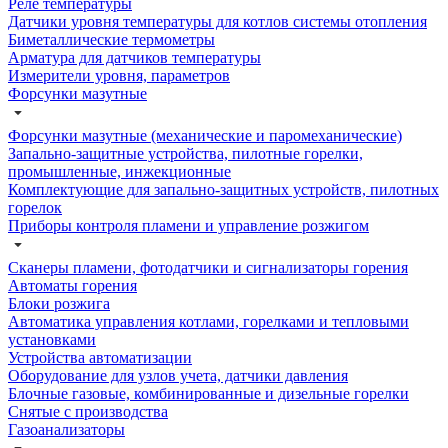
Реле температуры
Датчики уровня температуры для котлов системы отопления
Биметаллические термометры
Арматура для датчиков температуры
Измерители уровня, параметров
Форсунки мазутные
Форсунки мазутные (механические и паромеханические)
Запально-защитные устройства, пилотные горелки,
промышленные, инжекционные
Комплектующие для запально-защитных устройств, пилотных
горелок
Приборы контроля пламени и управление розжигом
Сканеры пламени, фотодатчики и сигнализаторы горения
Автоматы горения
Блоки розжига
Автоматика управления котлами, горелками и тепловыми
установками
Устройства автоматизации
Оборудование для узлов учета, датчики давления
Блочные газовые, комбинированные и дизельные горелки
Снятые с производства
Газоанализаторы