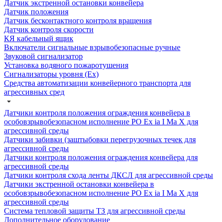
Датчик экстренной остановки конвейера
Датчик положения
Датчик бесконтактного контроля вращения
Датчик контроля скорости
КЯ кабельный ящик
Включатели сигнальные взрывобезопасные ручные
Звуковой сигнализатор
Установка водяного пожаротушения
Сигнализаторы уровня (Ех)
Средства автоматизации конвейерного транспорта для
агрессивных сред
Датчики контроля положения ограждения конвейера в
особовзрывобезопасном исполнение РО Ех ia I Ма Х для
агрессивной среды
Датчики забивки (заштыбовки перегрузочных течек для
агрессивной среды
Датчики контроля положения ограждения конвейера для
агрессивной среды
Датчики контроля схода ленты ДКСЛ для агрессивной среды
Датчики экстренной остановки конвейера в
особовзрывобезопасном исполнение РО Ех ia I Ма Х для
агрессивной среды
Система тепловой защиты ТЗ для агрессивной среды
Дополнительное оборудование