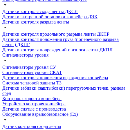
Датчики контроля схода ленты ДКСЛ
Датчики экстренной остановки конвейера ДЭК
Датчики контроля разрыва ленты
Датчики контроля продольного разрыва ленты ДКПР
Датчики контроля положения груза (поперечного разрыва
ленты) ДКПГ
Датчики контроля повреждений и износа ленты ДКПЛ
Сигнализаторы уровня
Сигнализаторы уровня СУ
Сигнализаторы уровня СКАТ
Датчики контроля положения ограждения конвейера
Система тепловой защиты ТЗ
Датчики забивки (заштыбовки) перегрузочных течек, раздела
сред
Контроль скорости конвейера
Устройство контроля конвейера
Датчики снятые с производства
Оборудование взрывобезопасное (Ex)
Датчик контроля схода ленты